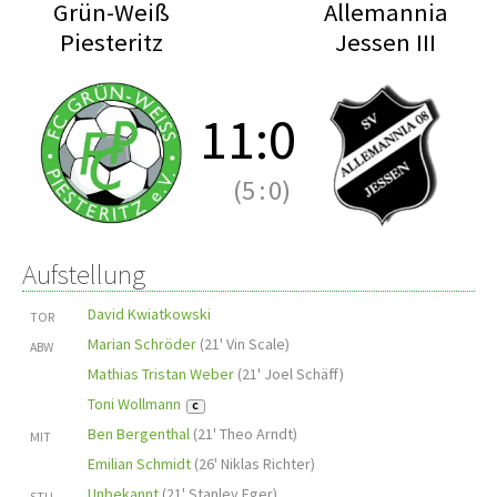
Grün-Weiß
Allemannia
Piesteritz
Jessen III
11
:
0
(5
:
0)
Aufstellung
David Kwiatkowski
TOR
Marian Schröder
(
21' Vin Scale
)
ABW
Mathias Tristan Weber
(
21' Joel Schäff
)
Toni Wollmann
C
Ben Bergenthal
(
21' Theo Arndt
)
MIT
Emilian Schmidt
(
26' Niklas Richter
)
Unbekannt
(
21' Stanley Eger
)
STU