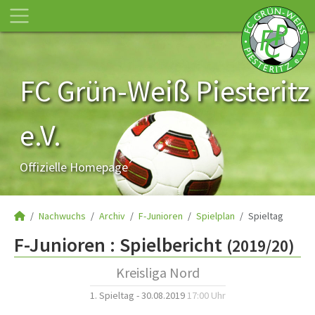
FC Grün-Weiß Piesteritz
e.V.
Offizielle Homepage
Nachwuchs
Archiv
F-Junioren
Spielplan
Spieltag
F-Junioren :
Spielbericht
(2019/20)
Kreisliga Nord
1. Spieltag - 30.08.2019
17:00 Uhr