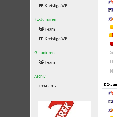
Kreisliga WB
F2-Junioren
Team
Kreisliga WB
S
G-Junioren
U
Team
N
Archiv
D2-Jun
1994 - 2025