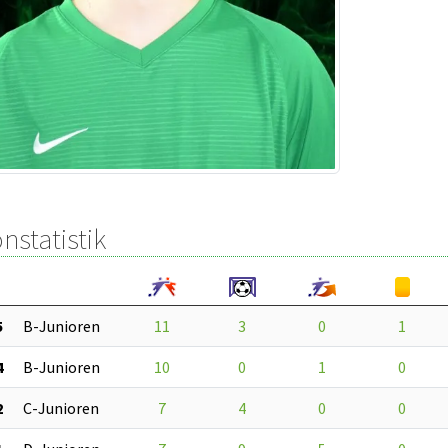
nstatistik
5
B-Junioren
11
3
0
1
4
B-Junioren
10
0
1
0
2
C-Junioren
7
4
0
0