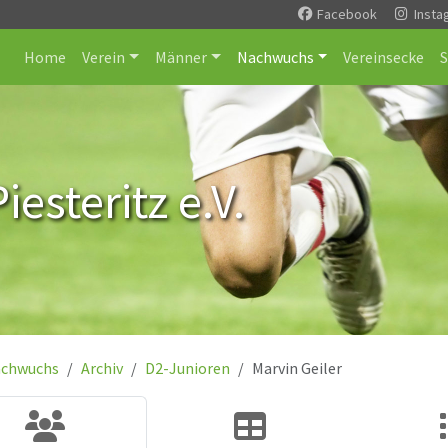
Facebook
Insta
Home
Verein
Männer
Nachwuchs
Vereinsecke
esteritz e.V.
chwuchs
Archiv
D2-Junioren
Marvin Geiler