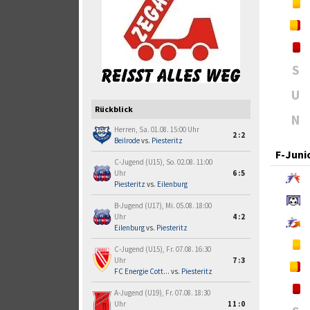
S
U
Rückblick
N
Herren, Sa. 01.08. 15:00 Uhr
2:2
Beilrode
vs.
Piesteritz
F-Juni
C-Jugend (U15), So. 02.08. 11:00
Uhr
6:5
Piesteritz
vs.
Eilenburg
B-Jugend (U17), Mi. 05.08. 18:00
Uhr
4:2
Eilenburg
vs.
Piesteritz
C-Jugend (U15), Fr. 07.08. 16:30
Uhr
7:3
FC Energie Cott...
vs.
Piesteritz
A-Jugend (U19), Fr. 07.08. 18:30
Uhr
11:0