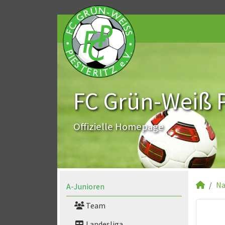
FC Grün-Weiß Pi
Offizielle Homepage
Na
A-Junioren
Team
Landesliga