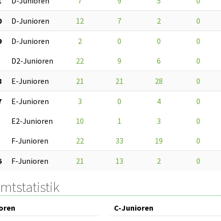
1
D-Junioren
7
9
5
0
0
D-Junioren
12
7
2
0
9
D-Junioren
2
0
0
0
D2-Junioren
22
9
6
0
8
E-Junioren
21
21
28
0
7
E-Junioren
3
0
4
0
E2-Junioren
10
1
3
0
F-Junioren
22
33
19
0
6
F-Junioren
21
13
2
0
mtstatistik
oren
C-Junioren