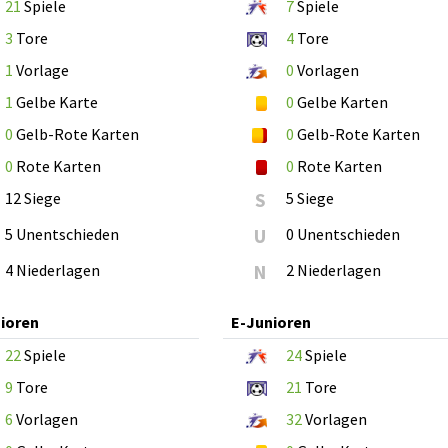
21
Spiele
7
Spiele
3
Tore
4
Tore
1
Vorlage
0
Vorlagen
1
Gelbe Karte
0
Gelbe Karten
0
Gelb-Rote Karten
0
Gelb-Rote Karten
0
Rote Karten
0
Rote Karten
12 Siege
S
5 Siege
5 Unentschieden
U
0 Unentschieden
4 Niederlagen
N
2 Niederlagen
ioren
E-Junioren
22
Spiele
24
Spiele
9
Tore
21
Tore
6
Vorlagen
32
Vorlagen