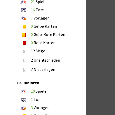
21
Spiele
16
Tore
7
Vorlagen
0
Gelbe Karten
0
Gelb-Rote Karten
0
Rote Karten
S
12 Siege
U
2 Unentschieden
N
7 Niederlagen
E2-Junioren
10
Spiele
1
Tor
3
Vorlagen