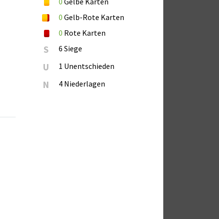
0
Gelbe Karten
0
Gelb-Rote Karten
0
Rote Karten
S
6 Siege
U
1 Unentschieden
N
4 Niederlagen