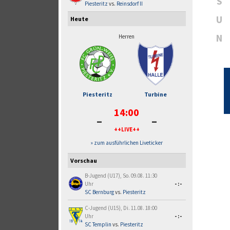
S
Piesteritz
vs.
Reinsdorf II
U
Heute
N
Herren
Piesteritz
Turbine
14:00
-
-
++LIVE++
» zum ausführlichen Liveticker
Vorschau
B-Jugend (U17), So. 09.08. 11:30
Uhr
-:-
SC Bernburg
vs.
Piesteritz
C-Jugend (U15), Di. 11.08. 18:00
Uhr
-:-
SC Templin
vs.
Piesteritz