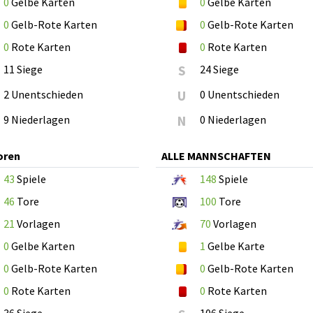
0
Gelbe Karten
0
Gelbe Karten
0
Gelb-Rote Karten
0
Gelb-Rote Karten
0
Rote Karten
0
Rote Karten
11 Siege
S
24 Siege
2 Unentschieden
U
0 Unentschieden
9 Niederlagen
N
0 Niederlagen
oren
ALLE MANNSCHAFTEN
43
Spiele
148
Spiele
46
Tore
100
Tore
21
Vorlagen
70
Vorlagen
0
Gelbe Karten
1
Gelbe Karte
0
Gelb-Rote Karten
0
Gelb-Rote Karten
0
Rote Karten
0
Rote Karten
36 Siege
106 Siege