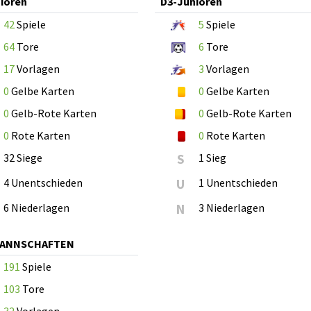
ioren
D3-Junioren
42
Spiele
5
Spiele
64
Tore
6
Tore
17
Vorlagen
3
Vorlagen
0
Gelbe Karten
0
Gelbe Karten
0
Gelb-Rote Karten
0
Gelb-Rote Karten
0
Rote Karten
0
Rote Karten
32 Siege
S
1 Sieg
4 Unentschieden
U
1 Unentschieden
6 Niederlagen
N
3 Niederlagen
MANNSCHAFTEN
191
Spiele
103
Tore
32
Vorlagen