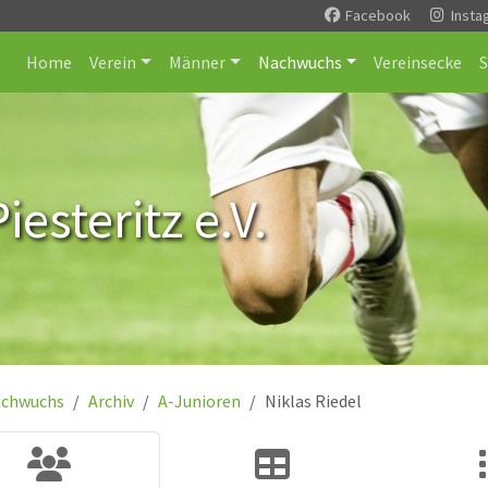
Facebook
Insta
Home
Verein
Männer
Nachwuchs
Vereinsecke
esteritz e.V.
chwuchs
Archiv
A-Junioren
Niklas Riedel