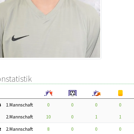
nstatistik
3
1.Mannschaft
0
0
0
0
2.Mannschaft
10
0
1
1
2
2.Mannschaft
8
0
0
0