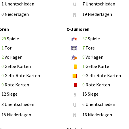
1 Unentschieden
U
7 Unentschieden
0 Niederlagen
N
19 Niederlagen
oren
C-Junioren
29
Spiele
37
Spiele
1
Tor
7
Tore
2
Vorlagen
8
Vorlagen
0
Gelbe Karten
1
Gelbe Karte
0
Gelb-Rote Karten
0
Gelb-Rote Karten
0
Rote Karten
0
Rote Karten
12 Siege
S
15 Siege
3 Unentschieden
U
6 Unentschieden
15 Niederlagen
N
16 Niederlagen