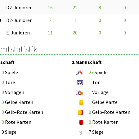
D2-Junioren
16
22
8
0
2
D2-Junioren
2
1
0
0
E-Junioren
11
20
0
0
mtstatistik
schaft
2.Mannschaft
0
Spiele
27
Spiele
0
Tore
1
Tor
0
Vorlagen
1
Vorlage
0
Gelbe Karten
1
Gelbe Karte
0
Gelb-Rote Karten
0
Gelb-Rote Karten
0
Rote Karten
0
Rote Karten
0 Siege
S
7 Siege