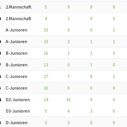
1
2.Mannschaft
5
0
0
0
0
2.Mannschaft
4
1
0
0
A-Junioren
15
0
0
1
9
A-Junioren
23
2
1
1
8
B-Junioren
16
1
1
0
7
B-Junioren
13
0
1
0
6
C-Junioren
27
7
8
1
5
C-Junioren
10
0
0
0
4
D2-Junioren
24
41
9
0
D3-Junioren
5
6
3
0
3
D-Junioren
2
2
0
0