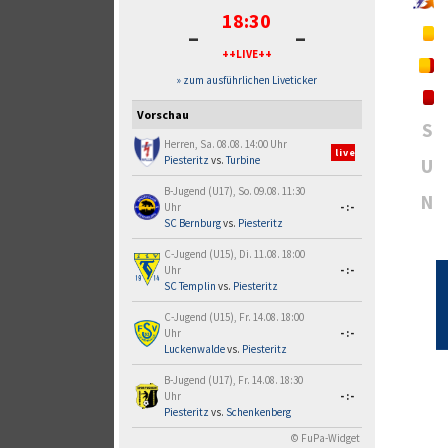
18:30
-
-
++LIVE++
» zum ausführlichen Liveticker
Vorschau
S
Herren, Sa. 08.08. 14:00 Uhr
live
Piesteritz
vs.
Turbine
U
B-Jugend (U17), So. 09.08. 11:30
N
Uhr
-:-
SC Bernburg
vs.
Piesteritz
C-Jugend (U15), Di. 11.08. 18:00
Uhr
-:-
SC Templin
vs.
Piesteritz
C-Jugend (U15), Fr. 14.08. 18:00
Uhr
-:-
Luckenwalde
vs.
Piesteritz
B-Jugend (U17), Fr. 14.08. 18:30
Uhr
-:-
Piesteritz
vs.
Schenkenberg
© FuPa-Widget