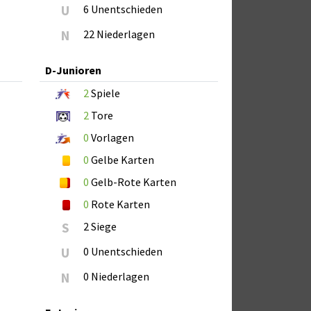
U
6 Unentschieden
N
22 Niederlagen
D-Junioren
2
Spiele
2
Tore
0
Vorlagen
0
Gelbe Karten
0
Gelb-Rote Karten
0
Rote Karten
S
2 Siege
U
0 Unentschieden
N
0 Niederlagen