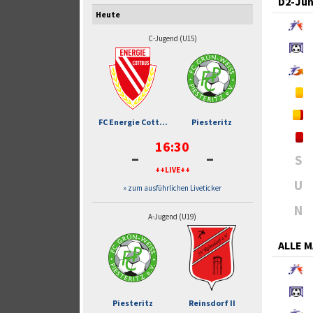
D2-Jun
Heute
C-Jugend (U15)
FC Energie Cott...
Piesteritz
16:30
-
-
S
++LIVE++
U
» zum ausführlichen Liveticker
N
A-Jugend (U19)
ALLE 
Piesteritz
Reinsdorf II