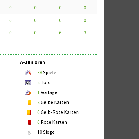
0
0
0
0
0
0
0
0
0
0
6
3
A-Junioren
38
Spiele
2
Tore
1
Vorlage
2
Gelbe Karten
0
Gelb-Rote Karten
0
Rote Karten
S
10 Siege