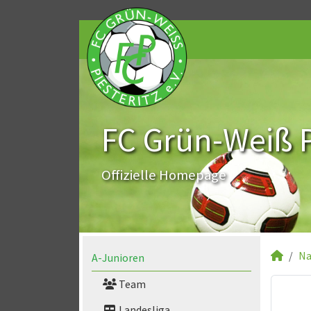
FC Grün-Weiß Pi
Offizielle Homepage
Na
A-Junioren
Team
Landesliga