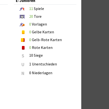
E-Junioren
11
Spiele
20
Tore
0
Vorlagen
0
Gelbe Karten
0
Gelb-Rote Karten
0
Rote Karten
S
10 Siege
U
1 Unentschieden
N
0 Niederlagen