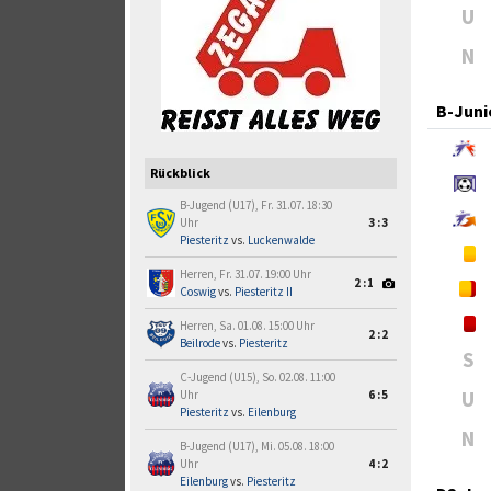
U
N
B-Juni
Rückblick
B-Jugend (U17), Fr. 31.07. 18:30
Uhr
3:3
Piesteritz
vs.
Luckenwalde
Herren, Fr. 31.07. 19:00 Uhr
2:1
Coswig
vs.
Piesteritz II
Herren, Sa. 01.08. 15:00 Uhr
2:2
Beilrode
vs.
Piesteritz
S
C-Jugend (U15), So. 02.08. 11:00
U
Uhr
6:5
Piesteritz
vs.
Eilenburg
N
B-Jugend (U17), Mi. 05.08. 18:00
Uhr
4:2
Eilenburg
vs.
Piesteritz