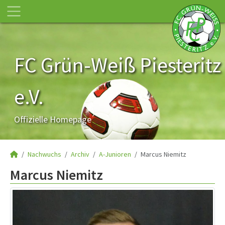
FC Grün-Weiß Piesteritz
e.V.
Offizielle Homepage
Nachwuchs
Archiv
A-Junioren
Marcus Niemitz
Marcus Niemitz