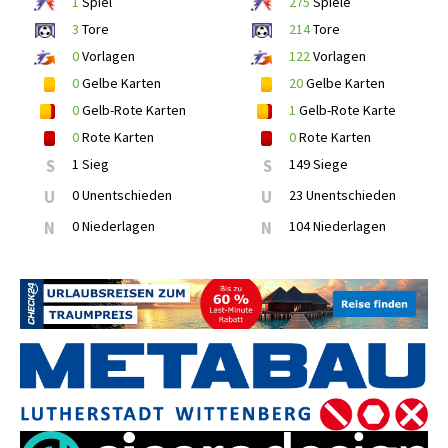
1
Spiel
275
Spiele
3
Tore
214
Tore
0
Vorlagen
122
Vorlagen
0
Gelbe Karten
20
Gelbe Karten
0
Gelb-Rote Karten
1
Gelb-Rote Karte
0
Rote Karten
0
Rote Karten
S
1 Sieg
S
149 Siege
U
0 Unentschieden
U
23 Unentschieden
N
0 Niederlagen
N
104 Niederlagen