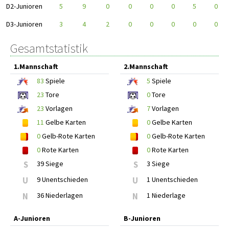
D2-Junioren
5
9
0
0
0
0
5
0
D3-Junioren
3
4
2
0
0
0
0
0
Gesamtstatistik
1.Mannschaft
2.Mannschaft
83
Spiele
5
Spiele
23
Tore
0
Tore
23
Vorlagen
7
Vorlagen
11
Gelbe Karten
0
Gelbe Karten
0
Gelb-Rote Karten
0
Gelb-Rote Karten
0
Rote Karten
0
Rote Karten
S
39 Siege
S
3 Siege
U
9 Unentschieden
U
1 Unentschieden
N
36 Niederlagen
N
1 Niederlage
A-Junioren
B-Junioren