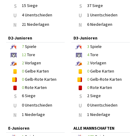
S
15 Siege
S
37 Siege
U
4 Unentschieden
U
1 Unentschieden
N
21 Niederlagen
N
6 Niederlagen
D2-Junioren
D3-Junioren
7
Spiele
3
Spiele
12
Tore
4
Tore
2
Vorlagen
2
Vorlagen
0
Gelbe Karten
0
Gelbe Karten
0
Gelb-Rote Karten
0
Gelb-Rote Karten
0
Rote Karten
0
Rote Karten
S
6 Siege
S
2 Siege
U
0 Unentschieden
U
0 Unentschieden
N
1 Niederlage
N
1 Niederlage
E-Junioren
ALLE MANNSCHAFTEN