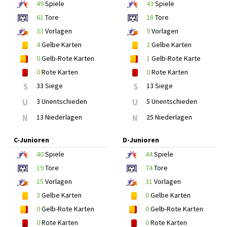
49
Spiele
43
Spiele
61
Tore
18
Tore
33
Vorlagen
9
Vorlagen
4
Gelbe Karten
2
Gelbe Karten
0
Gelb-Rote Karten
1
Gelb-Rote Karte
0
Rote Karten
0
Rote Karten
S
33 Siege
S
13 Siege
U
3 Unentschieden
U
5 Unentschieden
N
13 Niederlagen
N
25 Niederlagen
C-Junioren
D-Junioren
40
Spiele
44
Spiele
19
Tore
74
Tore
15
Vorlagen
31
Vorlagen
3
Gelbe Karten
0
Gelbe Karten
0
Gelb-Rote Karten
0
Gelb-Rote Karten
0
Rote Karten
0
Rote Karten