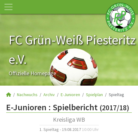
FC Grün-Weiß Piesteritz
e.V.
Offizielle Homepage
Nachwuchs
Archiv
E-Junioren
Spielplan
Spieltag
E-Junioren :
Spielbericht
(2017/18)
Kreisliga WB
1. Spieltag - 19.08.2017
10:00 Uhr