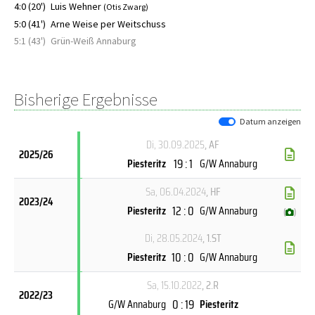
4:0 (20')
Luis Wehner
(Otis Zwarg)
5:0 (41')
Arne Weise per Weitschuss
5:1 (43')
Grün-Weiß Annaburg
Bisherige Ergebnisse
Datum anzeigen
Di, 30.09.2025
, AF
2025/26
19 : 1
Piesteritz
G/W Annaburg
Sa, 06.04.2024
, HF
2023/24
12 : 0
Piesteritz
G/W Annaburg
(
)
Di, 28.05.2024
, 1.ST
10 : 0
Piesteritz
G/W Annaburg
Sa, 15.10.2022
, 2.R
2022/23
0 : 19
G/W Annaburg
Piesteritz