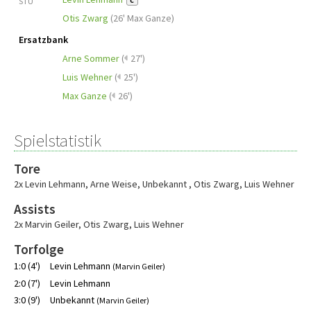
STU
C
Otis Zwarg
(
26' Max Ganze
)
Ersatzbank
Arne Sommer
(
27')
Luis Wehner
(
25')
Max Ganze
(
26')
Spielstatistik
Tore
2x Levin Lehmann
,
Arne Weise
,
Unbekannt
,
Otis Zwarg
,
Luis Wehner
Assists
2x Marvin Geiler
,
Otis Zwarg
,
Luis Wehner
Torfolge
1:0 (4')
Levin Lehmann
(Marvin Geiler)
2:0 (7')
Levin Lehmann
3:0 (9')
Unbekannt
(Marvin Geiler)