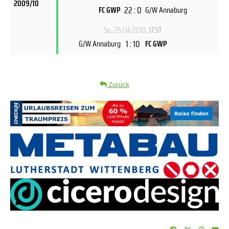
2009/10
22 : 0
FC GWP
G/W Annaburg
So, 25.04.2010
, 17.ST
1 : 10
G/W Annaburg
FC GWP
Zurück