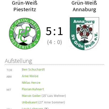
Grün-Weiß
Grün-Weiß
Piesteritz
Annaburg
5
:
1
(4
:
0)
Aufstellung
Ben Schuchardt
TOR
Arne Weise
ABW
Niklas Henze
Florian Kuhnert
MIT
Marvin Geiler
(
25' Luis Wehner
)
Unbekannt
(
27' Arne Sommer
)
Levin Lehmann