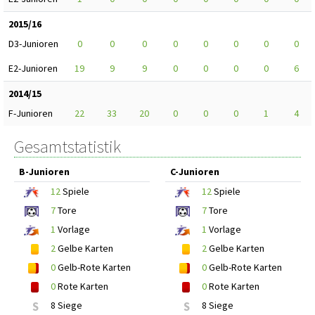
2015/16
D3-Junioren
0
0
0
0
0
0
0
0
E2-Junioren
19
9
9
0
0
0
0
6
2014/15
F-Junioren
22
33
20
0
0
0
1
4
Gesamtstatistik
B-Junioren
C-Junioren
12
Spiele
12
Spiele
7
Tore
7
Tore
1
Vorlage
1
Vorlage
2
Gelbe Karten
2
Gelbe Karten
0
Gelb-Rote Karten
0
Gelb-Rote Karten
0
Rote Karten
0
Rote Karten
S
8 Siege
S
8 Siege