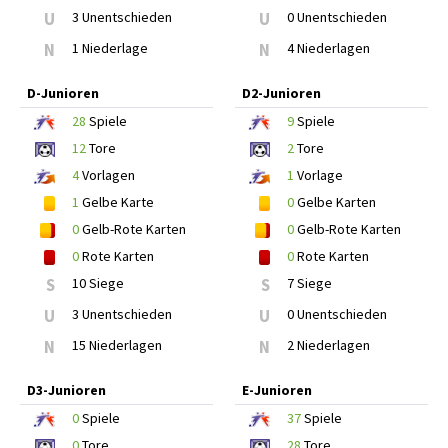
U
3 Unentschieden
U
0 Unentschieden
N
1 Niederlage
N
4 Niederlagen
D-Junioren
D2-Junioren
28
Spiele
9
Spiele
12
Tore
2
Tore
4
Vorlagen
1
Vorlage
1
Gelbe Karte
0
Gelbe Karten
0
Gelb-Rote Karten
0
Gelb-Rote Karten
0
Rote Karten
0
Rote Karten
S
10 Siege
S
7 Siege
U
3 Unentschieden
U
0 Unentschieden
N
15 Niederlagen
N
2 Niederlagen
D3-Junioren
E-Junioren
0
Spiele
37
Spiele
0
Tore
28
Tore