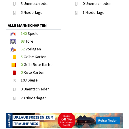
U
3 Unentschieden
U
0 Unentschieden
N
5 Niederlagen
N
1 Niederlage
ALLE MANNSCHAFTEN
140
Spiele
98
Tore
52
Vorlagen
5
Gelbe Karten
0
Gelb-Rote Karten
0
Rote Karten
S
103 Siege
U
9 Unentschieden
N
29 Niederlagen