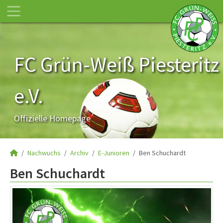
FC Grün-Weiß Piesteritz
e.V.
Offizielle Homepage
Nachwuchs
Archiv
E-Junioren
Ben Schuchardt
Ben Schuchardt