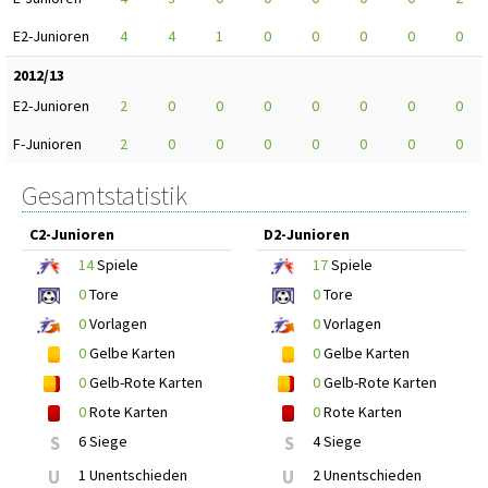
E2-Junioren
4
4
1
0
0
0
0
0
2012/13
E2-Junioren
2
0
0
0
0
0
0
0
F-Junioren
2
0
0
0
0
0
0
0
Gesamtstatistik
C2-Junioren
D2-Junioren
14
Spiele
17
Spiele
0
Tore
0
Tore
0
Vorlagen
0
Vorlagen
0
Gelbe Karten
0
Gelbe Karten
0
Gelb-Rote Karten
0
Gelb-Rote Karten
0
Rote Karten
0
Rote Karten
S
6 Siege
S
4 Siege
U
1 Unentschieden
U
2 Unentschieden