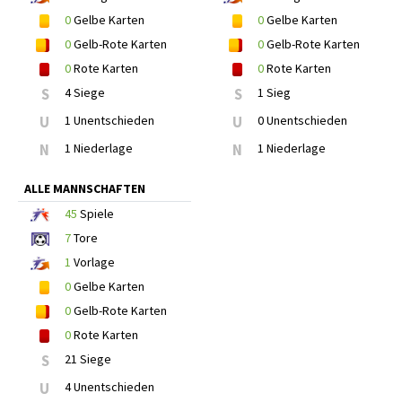
0
Gelbe Karten
0
Gelbe Karten
0
Gelb-Rote Karten
0
Gelb-Rote Karten
0
Rote Karten
0
Rote Karten
S
4 Siege
S
1 Sieg
U
1 Unentschieden
U
0 Unentschieden
N
1 Niederlage
N
1 Niederlage
ALLE MANNSCHAFTEN
45
Spiele
7
Tore
1
Vorlage
0
Gelbe Karten
0
Gelb-Rote Karten
0
Rote Karten
S
21 Siege
U
4 Unentschieden