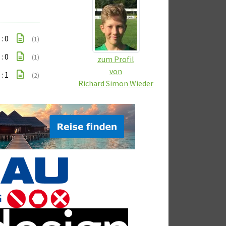
 : 0
(1)
 : 0
(1)
zum Profil
von
 : 1
(2)
Richard Simon Wieder