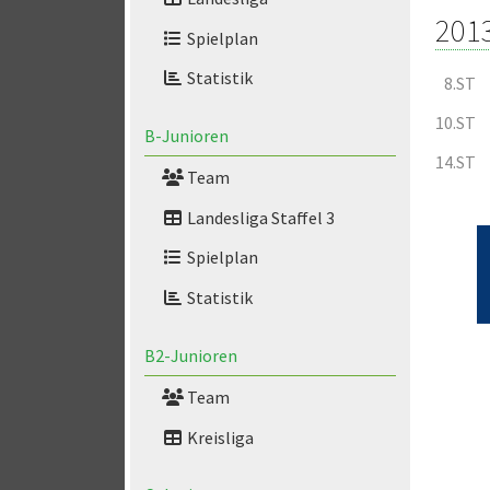
201
Spielplan
Statistik
8.ST
10.ST
B-Junioren
14.ST
Team
Landesliga Staffel 3
Spielplan
Statistik
B2-Junioren
Team
Kreisliga