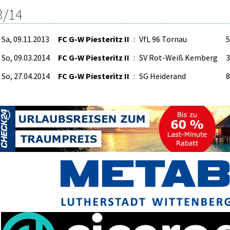
3/14
Sa, 09.11.2013
FC G-W Piesteritz II
:
VfL 96 Tornau
5
So, 09.03.2014
FC G-W Piesteritz II
:
SV Rot-Weiß Kemberg
3
So, 27.04.2014
FC G-W Piesteritz II
:
SG Heiderand
8