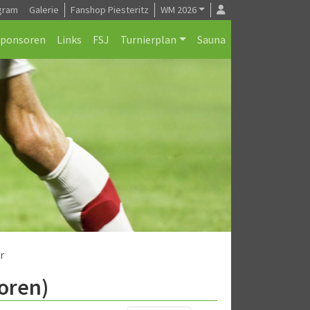
gram
Galerie
Fanshop Piesteritz
WM 2026
Sponsoren
Links
FSJ
Turnierplan
Sauna
r
oren)