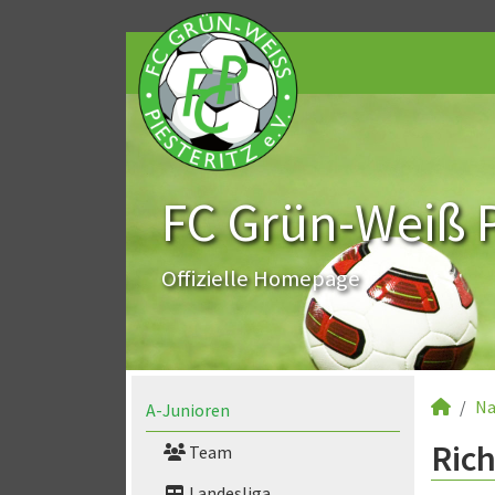
FC Grün-Weiß Pi
Offizielle Homepage
Na
A-Junioren
Rich
Team
Landesliga