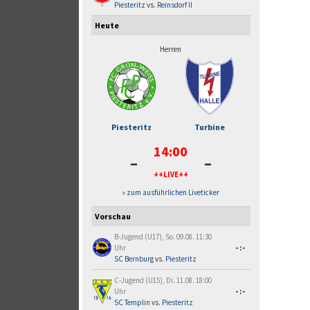
Piesteritz
vs.
Reinsdorf II
Heute
Herren
Piesteritz
Turbine
14:00
-
-
++LIVE++
» zum ausführlichen Liveticker
Vorschau
B-Jugend (U17), So. 09.08. 11:30
Uhr
-:-
SC Bernburg
vs.
Piesteritz
C-Jugend (U15), Di. 11.08. 18:00
Uhr
-:-
SC Templin
vs.
Piesteritz