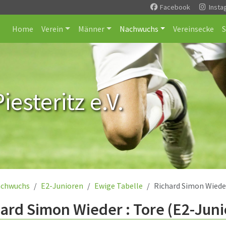
Facebook
Insta
Home
Verein
Männer
Nachwuchs
Vereinsecke
esteritz e.V.
chwuchs
E2-Junioren
Ewige Tabelle
Richard Simon Wiede
ard Simon Wieder : Tore (E2-Juni