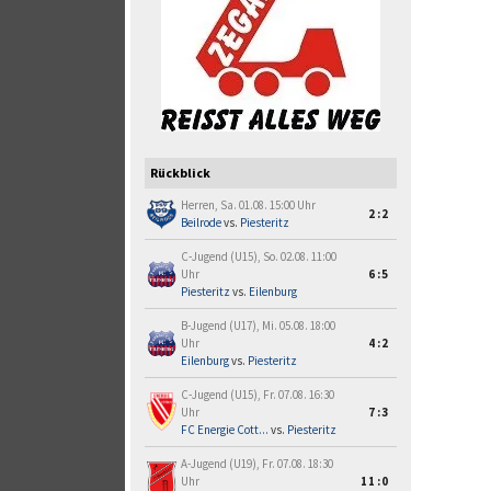
Rückblick
Herren, Sa. 01.08. 15:00 Uhr
2:2
Beilrode
vs.
Piesteritz
C-Jugend (U15), So. 02.08. 11:00
Uhr
6:5
Piesteritz
vs.
Eilenburg
B-Jugend (U17), Mi. 05.08. 18:00
Uhr
4:2
Eilenburg
vs.
Piesteritz
C-Jugend (U15), Fr. 07.08. 16:30
Uhr
7:3
FC Energie Cott...
vs.
Piesteritz
A-Jugend (U19), Fr. 07.08. 18:30
Uhr
11:0