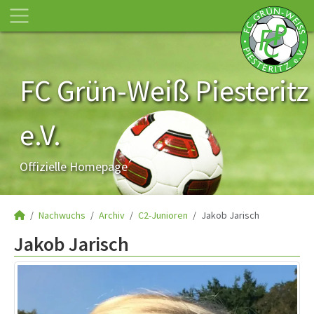
FC Grün-Weiß Piesteritz
e.V.
Offizielle Homepage
Nachwuchs
Archiv
C2-Junioren
Jakob Jarisch
Jakob Jarisch