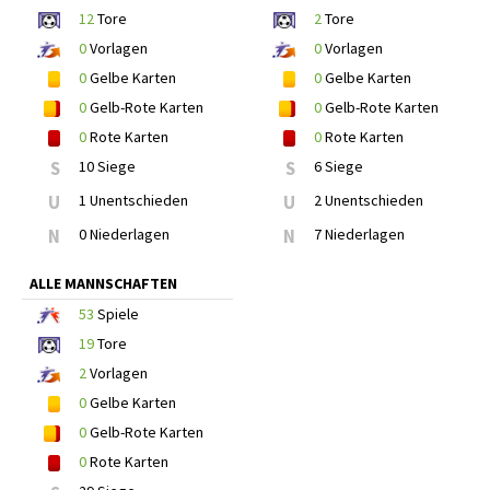
12
Tore
2
Tore
0
Vorlagen
0
Vorlagen
0
Gelbe Karten
0
Gelbe Karten
0
Gelb-Rote Karten
0
Gelb-Rote Karten
0
Rote Karten
0
Rote Karten
S
10 Siege
S
6 Siege
U
1 Unentschieden
U
2 Unentschieden
N
0 Niederlagen
N
7 Niederlagen
ALLE MANNSCHAFTEN
53
Spiele
19
Tore
2
Vorlagen
0
Gelbe Karten
0
Gelb-Rote Karten
0
Rote Karten