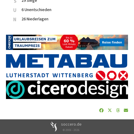
S
29 Siege
U
6 Unentschieden
N
26 Niederlagen
soccero.de
© 2006 - 2026