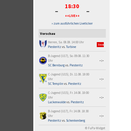
18:30
-
-
++LIVE++
» zum ausführlichen Liveticker
Vorschau
Herren, Sa. 08.08. 14:00 Uhr
live
Piesteritz
vs.
Turbine
B-Jugend (U17), So. 09.08. 11:30
Uhr
-:-
SC Bernburg
vs.
Piesteritz
C-Jugend (U15), Di. 11.08. 18:00
Uhr
-:-
SC Templin
vs.
Piesteritz
C-Jugend (U15), Fr. 14.08. 18:00
Uhr
-:-
Luckenwalde
vs.
Piesteritz
B-Jugend (U17), Fr. 14.08. 18:30
Uhr
-:-
Piesteritz
vs.
Schenkenberg
© FuPa-Widget