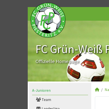
FC Grün-Weiß Pi
Offizielle Homepage
Na
A-Junioren
Team
Landesliga