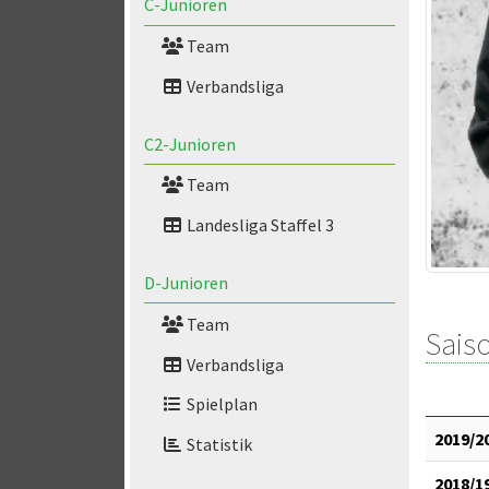
C-Junioren
Team
Verbandsliga
C2-Junioren
Team
Landesliga Staffel 3
D-Junioren
Team
Saiso
Verbandsliga
Spielplan
2019/2
Statistik
2018/1