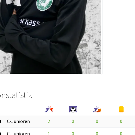
nstatistik
0
C-Junioren
2
0
0
0
9
C-Junioren
1
0
0
0