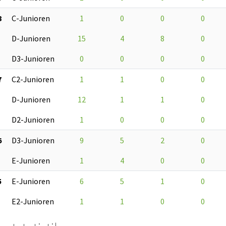
8
C-Junioren
1
0
0
0
D-Junioren
15
4
8
0
D3-Junioren
0
0
0
0
7
C2-Junioren
1
1
0
0
D-Junioren
12
1
1
0
D2-Junioren
1
0
0
0
6
D3-Junioren
9
5
2
0
E-Junioren
1
4
0
0
5
E-Junioren
6
5
1
0
E2-Junioren
1
1
0
0