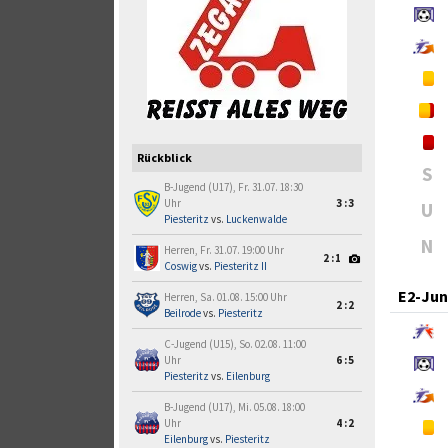
Rückblick
S
B-Jugend (U17), Fr. 31.07. 18:30
Uhr
3:3
U
Piesteritz
vs.
Luckenwalde
N
Herren, Fr. 31.07. 19:00 Uhr
2:1
Coswig
vs.
Piesteritz II
E2-Jun
Herren, Sa. 01.08. 15:00 Uhr
2:2
Beilrode
vs.
Piesteritz
C-Jugend (U15), So. 02.08. 11:00
Uhr
6:5
Piesteritz
vs.
Eilenburg
B-Jugend (U17), Mi. 05.08. 18:00
Uhr
4:2
Eilenburg
vs.
Piesteritz