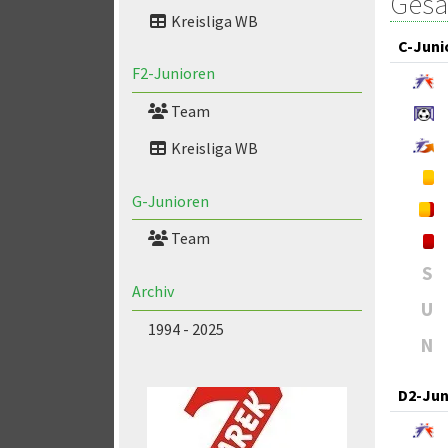
Gesa
Kreisliga WB
C-Juni
F2-Junioren
Team
Kreisliga WB
G-Junioren
Team
S
Archiv
U
1994 - 2025
N
D2-Jun