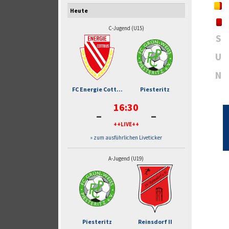
Heute
C-Jugend (U15)
S
U
N
FC Energie Cott...
Piesteritz
16:30
-
-
++LIVE++
» zum ausführlichen Liveticker
A-Jugend (U19)
Piesteritz
Reinsdorf II