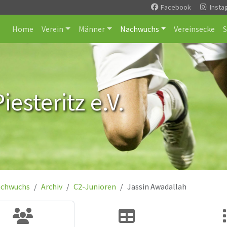
Facebook
Insta
Home
Verein
Männer
Nachwuchs
Vereinsecke
esteritz e.V.
chwuchs
Archiv
C2-Junioren
Jassin Awadallah