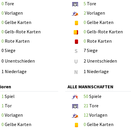
0
Tore
5
Tore
0
Vorlagen
2
Vorlagen
0
Gelbe Karten
0
Gelbe Karten
0
Gelb-Rote Karten
0
Gelb-Rote Karten
0
Rote Karten
0
Rote Karten
0 Siege
S
7 Siege
0 Unentschieden
U
2 Unentschieden
1 Niederlage
N
1 Niederlage
ioren
ALLE MANNSCHAFTEN
1
Spiel
50
Spiele
1
Tor
21
Tore
0
Vorlagen
12
Vorlagen
0
Gelbe Karten
0
Gelbe Karten