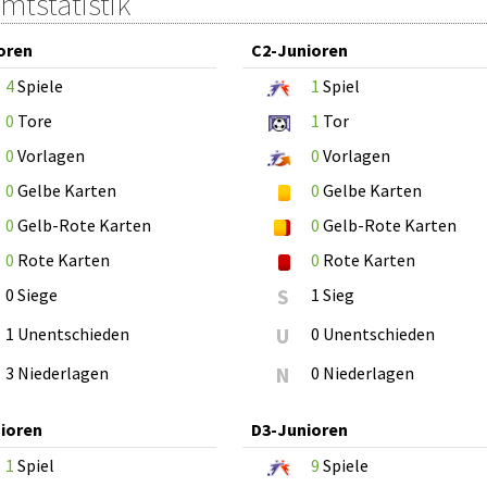
mtstatistik
oren
C2-Junioren
4
Spiele
1
Spiel
0
Tore
1
Tor
0
Vorlagen
0
Vorlagen
0
Gelbe Karten
0
Gelbe Karten
0
Gelb-Rote Karten
0
Gelb-Rote Karten
0
Rote Karten
0
Rote Karten
0 Siege
S
1 Sieg
1 Unentschieden
U
0 Unentschieden
3 Niederlagen
N
0 Niederlagen
ioren
D3-Junioren
1
Spiel
9
Spiele