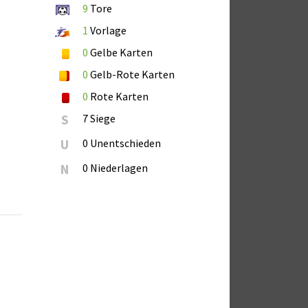
9
Tore
1
Vorlage
0
Gelbe Karten
0
Gelb-Rote Karten
0
Rote Karten
S
7 Siege
U
0 Unentschieden
N
0 Niederlagen