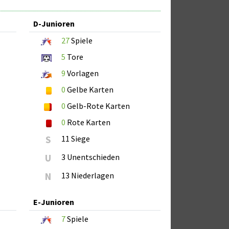
D-Junioren
27
Spiele
5
Tore
9
Vorlagen
0
Gelbe Karten
0
Gelb-Rote Karten
0
Rote Karten
S
11 Siege
U
3 Unentschieden
N
13 Niederlagen
E-Junioren
7
Spiele