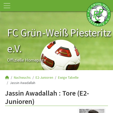
FC Grün-Weiß Piesteritz
e.V.
Offizielle Homepage
Nachwuchs
E2-Junioren
Ewige Tabelle
Jassin Awadallah
Jassin Awadallah : Tore (E2-
Junioren)