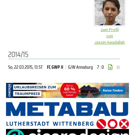
zum Profil
von
Jassin Awadallah
2014/15
So, 22.03.2015
, 13.ST
FC GWP II
:
G/W Annaburg
7 : 0
(1)