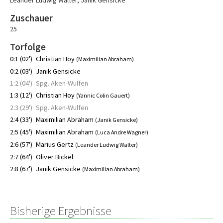
Leander Ludwig Walter
,
Janik Gensicke
Zuschauer
25
Torfolge
0:1 (02')
Christian Hoy
(Maximilian Abraham)
0:2 (03')
Janik Gensicke
1:2 (04')
Spg. Aken-Wulfen
1:3 (12')
Christian Hoy
(Yannic Colin Gauert)
2:3 (29')
Spg. Aken-Wulfen
2:4 (33')
Maximilian Abraham
(Janik Gensicke)
2:5 (45')
Maximilian Abraham
(Luca Andre Wagner)
2:6 (57')
Marius Gertz
(Leander Ludwig Walter)
2:7 (64')
Oliver Bickel
2:8 (67')
Janik Gensicke
(Maximilian Abraham)
Bisherige Ergebnisse