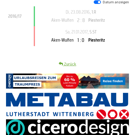
Datum anzeigen
Di, 23.08.2016
, 1.R
2016/17
2 : 8
Aken-Wulfen
Piesteritz
Sa, 21.01.2017
, 5.ST
1 : 0
Aken-Wulfen
Piesteritz
Zurück