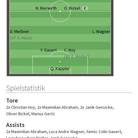
N. Bierwirth
O. Bickel
C
D. Meißner
L. Wagner
(47' A. Kilian)
Y. Gauert
C. Hoy
(43' E. Wolter)
Q. Kappler
Spielstatistik
Tore
2x Christian Hoy
,
2x Maximilian Abraham
,
2x Janik Gensicke
,
Oliver Bickel
,
Marius Gertz
Assists
2x Maximilian Abraham
,
Luca Andre Wagner
,
Yannic Colin Gauert
,