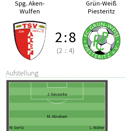
Spg. Aken-
Grün-Weiß
Wulfen
Piesteritz
2
:
8
(2
:
4)
Aufstellung
J. Gensicke
M. Abraham
M. Gertz
L. Walter