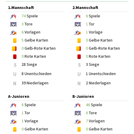
1.Mannschaft
2.Mannschaft
74
Spiele
6
Spiele
3
Tore
1
Tor
6
Vorlagen
1
Vorlage
5
Gelbe Karten
0
Gelbe Karten
0
Gelb-Rote Karten
0
Gelb-Rote Karten
0
Rote Karten
0
Rote Karten
S
28 Siege
S
3 Siege
U
8 Unentschieden
U
1 Unentschieden
N
39 Niederlagen
N
2 Niederlagen
A-Junioren
B-Junioren
8
Spiele
46
Spiele
1
Tor
8
Tore
1
Vorlage
7
Vorlagen
0
Gelbe Karten
0
Gelbe Karten