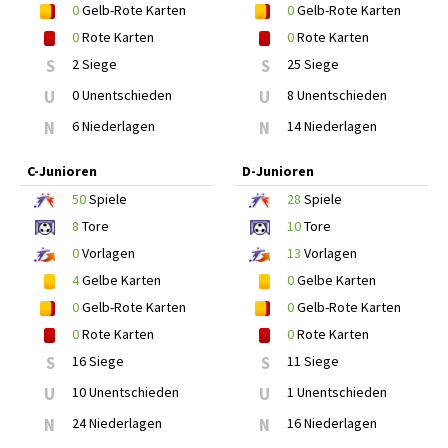
0
Gelb-Rote Karten
0
Gelb-Rote Karten
0
Rote Karten
0
Rote Karten
S
2 Siege
S
25 Siege
U
0 Unentschieden
U
8 Unentschieden
N
6 Niederlagen
N
14 Niederlagen
C-Junioren
D-Junioren
50
Spiele
28
Spiele
8
Tore
10
Tore
0
Vorlagen
13
Vorlagen
4
Gelbe Karten
0
Gelbe Karten
0
Gelb-Rote Karten
0
Gelb-Rote Karten
0
Rote Karten
0
Rote Karten
S
16 Siege
S
11 Siege
U
10 Unentschieden
U
1 Unentschieden
N
24 Niederlagen
N
16 Niederlagen