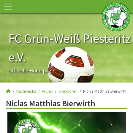
FC Grün-Weiß Piesteritz
e.V.
Offizielle Homepage
Nachwuchs
Archiv
C-Junioren
Niclas Matthias Bierwirth
Niclas Matthias Bierwirth