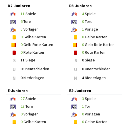
D2-Junioren
D3-Junioren
11
Spiele
4
Spiele
6
Tore
0
Tore
5
Vorlagen
1
Vorlage
0
Gelbe Karten
0
Gelbe Karten
0
Gelb-Rote Karten
0
Gelb-Rote Karten
0
Rote Karten
0
Rote Karten
S
11 Siege
S
0 Siege
U
0 Unentschieden
U
0 Unentschieden
N
0 Niederlagen
N
4 Niederlagen
E-Junioren
E2-Junioren
27
Spiele
3
Spiele
28
Tore
1
Tor
0
Vorlagen
0
Vorlagen
0
Gelbe Karten
0
Gelbe Karten