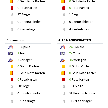
0
Gelb-Rote Karten
0
Gelb-Rote Karten
0
Rote Karten
0
Rote Karten
S
27 Siege
S
1 Sieg
U
0 Unentschieden
U
0 Unentschieden
N
0 Niederlagen
N
4 Niederlagen
F-Junioren
ALLE MANNSCHAFTEN
11
Spiele
268
Spiele
8
Tore
74
Tore
2
Vorlagen
36
Vorlagen
0
Gelbe Karten
9
Gelbe Karten
0
Gelb-Rote Karten
0
Gelb-Rote Karten
0
Rote Karten
0
Rote Karten
S
10 Siege
S
134 Siege
U
0 Unentschieden
U
28 Unentschieden
N
1 Niederlage
N
110 Niederlagen