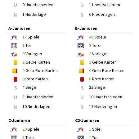
U
0 Unentschieden
U
1 Unentschieden
N
1 Niederlage
N
6 Niederlagen
A-Junioren
B-Junioren
17
Spiele
48
Spiele
1
Tor
2
Tore
0
Vorlagen
2
Vorlagen
2
Gelbe Karten
2
Gelbe Karten
0
Gelb-Rote Karten
0
Gelb-Rote Karten
0
Rote Karten
0
Rote Karten
S
4 Siege
S
21 Siege
U
3 Unentschieden
U
10 Unentschieden
N
10 Niederlagen
N
17 Niederlagen
C-Junioren
C2-Junioren
20
Spiele
1
Spiel
3
Tore
1
Tor