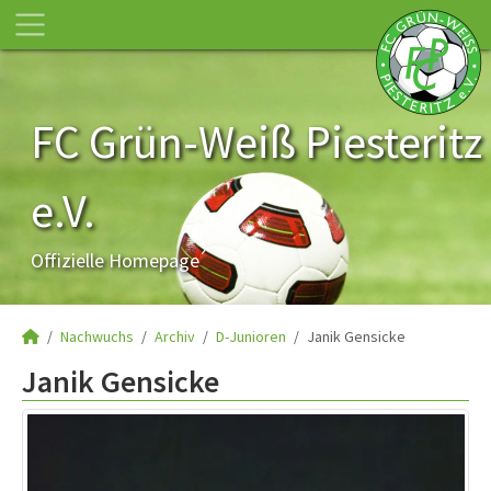
FC Grün-Weiß Piesteritz
e.V.
Offizielle Homepage
Nachwuchs
Archiv
D-Junioren
Janik Gensicke
Janik Gensicke