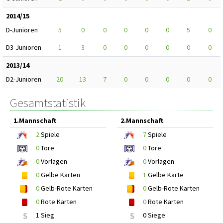
2014/15
D-Junioren
5
0
0
0
0
0
5
0
D3-Junioren
1
3
0
0
0
0
0
0
2013/14
D2-Junioren
20
13
7
0
0
0
0
0
Gesamtstatistik
1.Mannschaft
2.Mannschaft
2
Spiele
7
Spiele
0
Tore
0
Tore
0
Vorlagen
0
Vorlagen
0
Gelbe Karten
1
Gelbe Karte
0
Gelb-Rote Karten
0
Gelb-Rote Karten
0
Rote Karten
0
Rote Karten
S
1 Sieg
S
0 Siege