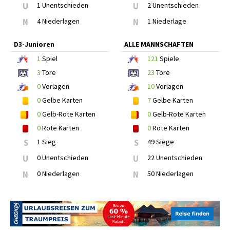
U
1 Unentschieden
U
2 Unentschieden
N
4 Niederlagen
N
1 Niederlage
D3-Junioren
ALLE MANNSCHAFTEN
1
Spiel
121
Spiele
3
Tore
23
Tore
0
Vorlagen
10
Vorlagen
0
Gelbe Karten
7
Gelbe Karten
0
Gelb-Rote Karten
0
Gelb-Rote Karten
0
Rote Karten
0
Rote Karten
S
1 Sieg
S
49 Siege
U
0 Unentschieden
U
22 Unentschieden
N
0 Niederlagen
N
50 Niederlagen