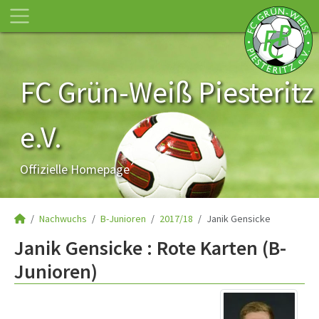
FC Grün-Weiß Piesteritz
e.V.
Offizielle Homepage
Nachwuchs
B-Junioren
2017/18
Janik Gensicke
Janik Gensicke : Rote Karten (B-
Junioren)