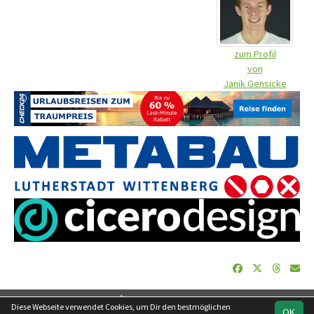
zum Profil
von
Janik Gensicke
soccero.de
Diese Webseite verwendet Cookies, um Dir den bestmöglichen
OK