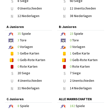
S
8 Siege
S
60 Siege
U
0 Unentschieden
U
11 Unentschieden
N
12 Niederlagen
N
38 Niederlagen
A-Junioren
B-Junioren
35
Spiele
23
Spiele
3
Tore
0
Tore
0
Vorlagen
0
Vorlagen
5
Gelbe Karten
1
Gelbe Karte
0
Gelb-Rote Karten
0
Gelb-Rote Karten
0
Rote Karten
0
Rote Karten
S
20 Siege
S
7 Siege
U
4 Unentschieden
U
2 Unentschieden
N
11 Niederlagen
N
14 Niederlagen
C-Junioren
ALLE MANNSCHAFTEN
8
Spiele
182
Spiele