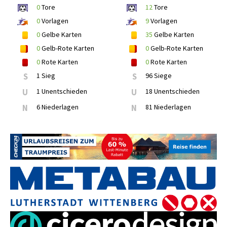
0
Tore
12
Tore
0
Vorlagen
9
Vorlagen
0
Gelbe Karten
35
Gelbe Karten
0
Gelb-Rote Karten
0
Gelb-Rote Karten
0
Rote Karten
0
Rote Karten
S
1 Sieg
S
96 Siege
U
1 Unentschieden
U
18 Unentschieden
N
6 Niederlagen
N
81 Niederlagen