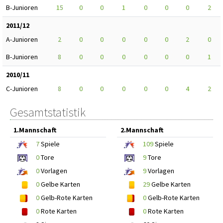
B-Junioren
15
0
0
1
0
0
0
2
2011/12
A-Junioren
2
0
0
0
0
0
2
0
B-Junioren
8
0
0
0
0
0
0
1
2010/11
C-Junioren
8
0
0
0
0
0
4
2
Gesamtstatistik
1.Mannschaft
2.Mannschaft
7
Spiele
109
Spiele
0
Tore
9
Tore
0
Vorlagen
9
Vorlagen
0
Gelbe Karten
29
Gelbe Karten
0
Gelb-Rote Karten
0
Gelb-Rote Karten
0
Rote Karten
0
Rote Karten