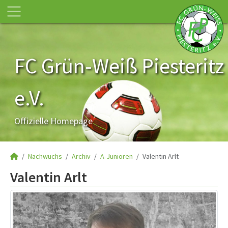
FC Grün-Weiß Piesteritz
e.V.
Offizielle Homepage
Nachwuchs
Archiv
A-Junioren
Valentin Arlt
Valentin Arlt