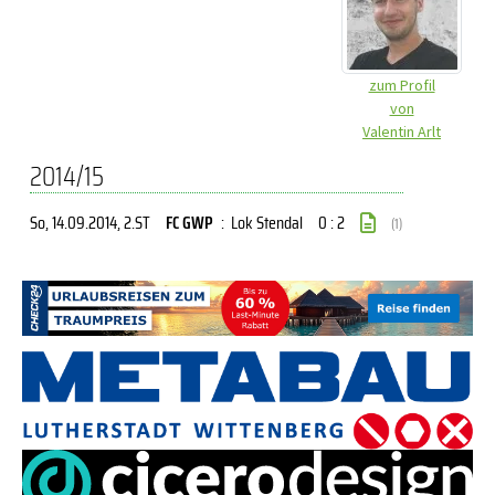
zum Profil
von
Valentin Arlt
2014/15
So, 14.09.2014
, 2.ST
FC GWP
:
Lok Stendal
0 : 2
(1)