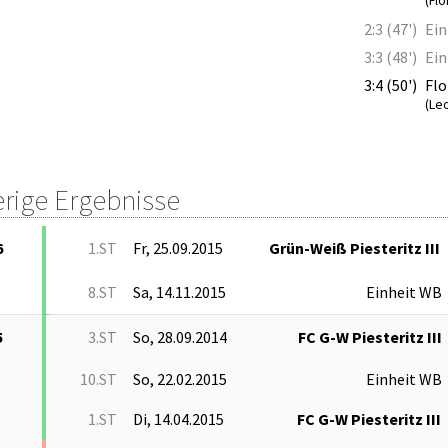
(Flo
2:3 (47')
Ein
3:3 (48')
Ein
3:4 (50')
Flo
(Le
erige Ergebnisse
6
1.ST
Fr, 25.09.2015
Grün-Weiß Piesteritz III
8.ST
Sa, 14.11.2015
Einheit WB
5
3.ST
So, 28.09.2014
FC G-W Piesteritz III
10.ST
So, 22.02.2015
Einheit WB
1.ST
Di, 14.04.2015
FC G-W Piesteritz III