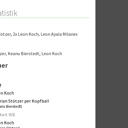
tistik
tötzer
,
2x Leon Koch
,
Leon Ayala Milanes
zer
,
Keanu Bierstedt
,
Leon Koch
uer
e
on Koch
rian Stötzer per Kopfball
anu Bierstedt)
heit WB
on Koch