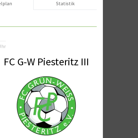
elplan
Statistik
Uhr
FC G-W Piesteritz III