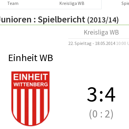
Team
Kreisliga WB
Spi
Junioren :
Spielbericht
(2013/14)
Kreisliga WB
22. Spieltag - 18.05.2014
10:00 
Einheit WB
3
:
4
(0
:
2)