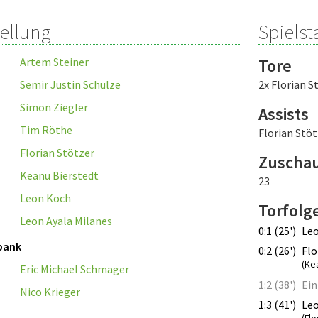
tellung
Spielsta
Artem Steiner
Tore
Semir Justin Schulze
2x Florian S
Simon Ziegler
Assists
Tim Röthe
Florian Stöt
Florian Stötzer
Zuscha
Keanu Bierstedt
23
Leon Koch
Torfolg
Leon Ayala Milanes
0:1 (25')
Le
bank
0:2 (26')
Flo
(Ke
Eric Michael Schmager
1:2 (38')
Ein
Nico Krieger
1:3 (41')
Le