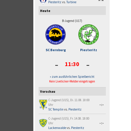
Piesteritz
vs.
Turbine
Heute
B-Jugend (U17)
SC Bernburg
Piesteritz
-
-
11:30
» zum ausführlichen Spielbericht
Kein Liveticker-Melder eingetragen
Vorschau
C-Jugend (U15), Di. 11.08. 18:00
Uhr
-:-
SC Templin
vs.
Piesteritz
C-Jugend (U15), Fr. 14.08. 18:00
Uhr
-:-
Luckenwalde
vs.
Piesteritz