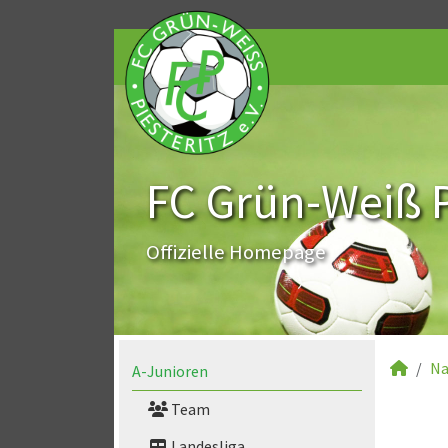
FC Grün-Weiß Pi
Offizielle Homepage
Na
A-Junioren
Team
Landesliga