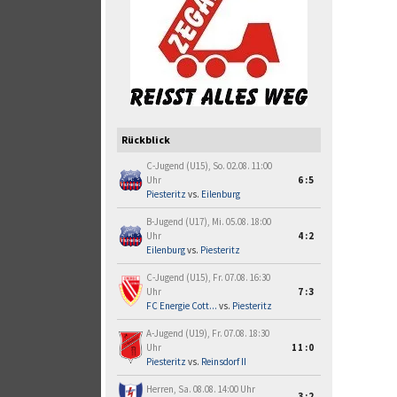
Rückblick
C-Jugend (U15), So. 02.08. 11:00
Uhr
6:5
Piesteritz
vs.
Eilenburg
B-Jugend (U17), Mi. 05.08. 18:00
Uhr
4:2
Eilenburg
vs.
Piesteritz
C-Jugend (U15), Fr. 07.08. 16:30
Uhr
7:3
FC Energie Cott...
vs.
Piesteritz
A-Jugend (U19), Fr. 07.08. 18:30
Uhr
11:0
Piesteritz
vs.
Reinsdorf II
Herren, Sa. 08.08. 14:00 Uhr
3:2