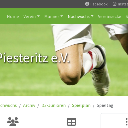
Facebook
Insta
Home
Verein
Männer
Nachwuchs
Vereinsecke
esteritz e.V.
chwuchs
Archiv
D3-Junioren
Spielplan
Spieltag