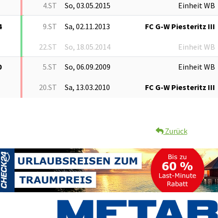
4.ST
So, 03.05.2015
Einheit WB
4
9.ST
Sa, 02.11.2013
FC G-W Piesteritz III
22.ST
So, 18.05.2014
Einheit WB
0
5.ST
So, 06.09.2009
Einheit WB
20.ST
Sa, 13.03.2010
FC G-W Piesteritz III
Zurück