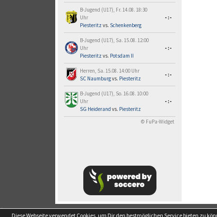
B-Jugend (U17), Fr. 14.08. 18:30
Uhr
-:-
Piesteritz
vs.
Schenkenberg
B-Jugend (U17), Sa. 15.08. 12:00
Uhr
-:-
Piesteritz
vs.
Potsdam II
Herren, Sa. 15.08. 14:00 Uhr
-:-
SC Naumburg
vs.
Piesteritz
B-Jugend (U17), So. 16.08. 10:00
Uhr
-:-
SG Heiderand
vs.
Piesteritz
© FuPa-Widget
soccero.de
Diese Webseite verwendet Cookies, um Dir den bestmöglichen Service bieten zu kö