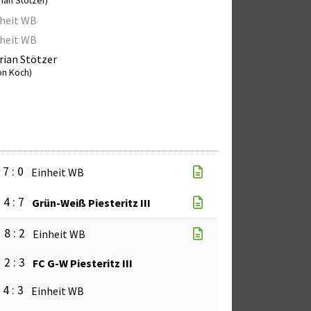
rian Stötzer)
heit WB
heit WB
rian Stötzer
on Koch)
7 : 0
Einheit WB
4 : 7
Grün-Weiß Piesteritz III
8 : 2
Einheit WB
2 : 3
FC G-W Piesteritz III
4 : 3
Einheit WB