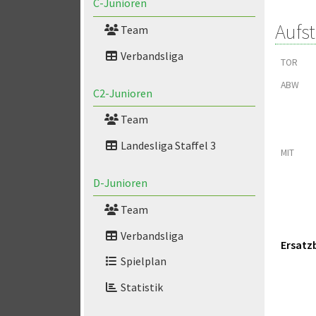
C-Junioren
Aufs
Team
Verbandsliga
TOR
ABW
C2-Junioren
Team
Landesliga Staffel 3
MIT
D-Junioren
Team
Verbandsliga
Ersatz
Spielplan
Statistik