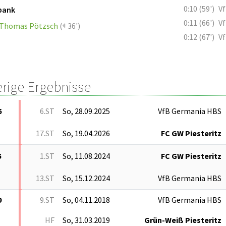
0:10 (59')
V
bank
0:11 (66')
V
Thomas Pötzsch
(
36')
0:12 (67')
V
erige Ergebnisse
6
6.ST
So, 28.09.2025
VfB Germania HBS
17.ST
So, 19.04.2026
FC GW Piesteritz
5
1.ST
So, 11.08.2024
FC GW Piesteritz
13.ST
So, 15.12.2024
VfB Germania HBS
9
9.ST
So, 04.11.2018
VfB Germania HBS
HF
So, 31.03.2019
Grün-Weiß Piesteritz