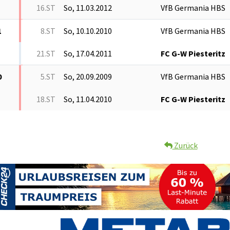
16.ST
So, 11.03.2012
VfB Germania HBS
1
8.ST
So, 10.10.2010
VfB Germania HBS
21.ST
So, 17.04.2011
FC G-W Piesteritz
0
5.ST
So, 20.09.2009
VfB Germania HBS
18.ST
So, 11.04.2010
FC G-W Piesteritz
Zurück