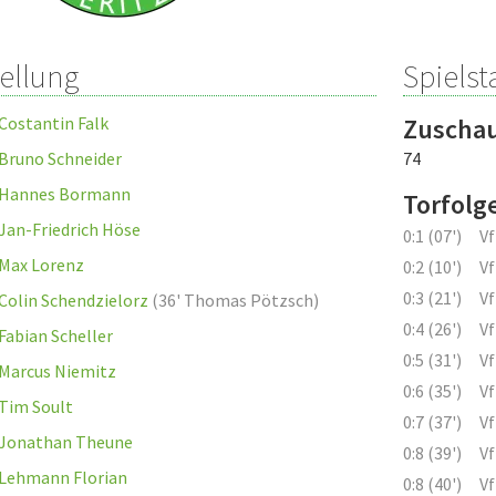
tellung
Spielsta
Costantin Falk
Zuscha
Bruno Schneider
74
Hannes Bormann
Torfolg
Jan-Friedrich Höse
0:1 (07')
V
Max Lorenz
0:2 (10')
V
0:3 (21')
V
Colin Schendzielorz
(
36' Thomas Pötzsch
)
0:4 (26')
V
Fabian Scheller
0:5 (31')
V
Marcus Niemitz
0:6 (35')
V
Tim Soult
0:7 (37')
V
Jonathan Theune
0:8 (39')
V
Lehmann Florian
0:8 (40')
V