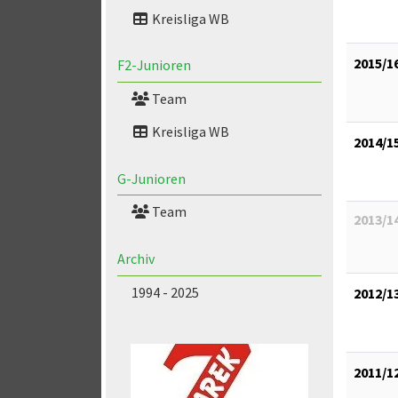
Kreisliga WB
2015/1
F2-Junioren
Team
Kreisliga WB
2014/1
G-Junioren
Team
2013/1
Archiv
1994 - 2025
2012/1
2011/1