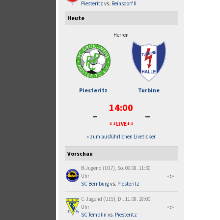
Piesteritz
vs.
Reinsdorf II
Heute
Herren
Piesteritz
Turbine
14:00
-
-
++LIVE++
» zum ausführlichen Liveticker
Vorschau
B-Jugend (U17), So. 09.08. 11:30
Uhr
-:-
SC Bernburg
vs.
Piesteritz
C-Jugend (U15), Di. 11.08. 18:00
Uhr
-:-
SC Templin
vs.
Piesteritz