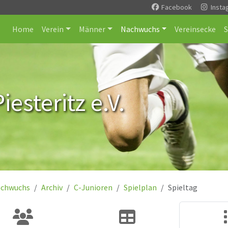
Facebook
Insta
Home
Verein
Männer
Nachwuchs
Vereinsecke
esteritz e.V.
chwuchs
Archiv
C-Junioren
Spielplan
Spieltag