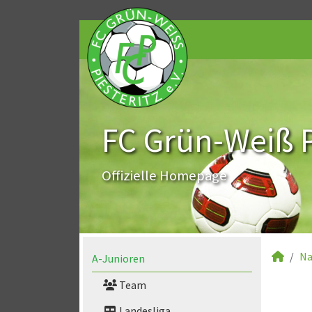
FC Grün-Weiß Pi
Offizielle Homepage
Na
A-Junioren
Team
Landesliga