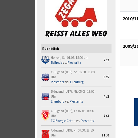
2010/1
2009/1
Rückblick
Herren, Sa. 01.08. 15:00 Uhr
2:2
Beilrode
vs.
Piesteritz
C-Jugend (U15), So. 02.08. 11:00
Uhr
6:5
Piesteritz
vs.
Eilenburg
B-Jugend (U17), Mi. 05.08. 18:00
Uhr
4:2
Eilenburg
vs.
Piesteritz
C-Jugend (U15), Fr. 07.08. 16:30
Uhr
7:3
FC Energie Cott...
vs.
Piesteritz
A-Jugend (U19), Fr. 07.08. 18:30
Uhr
11:0