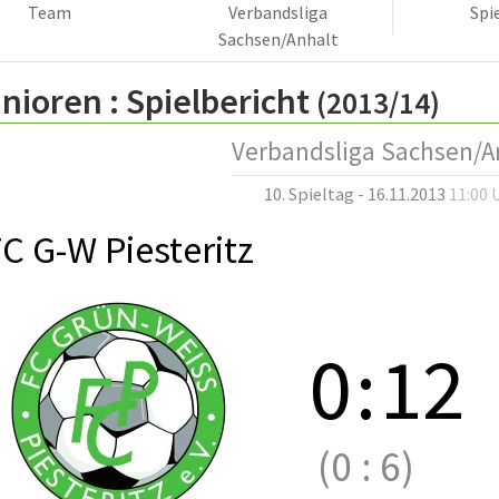
Team
Verbandsliga
Spi
Sachsen/Anhalt
nioren :
Spielbericht
(2013/14)
Verbandsliga Sachsen/A
10. Spieltag - 16.11.2013
11:00 
C G-W Piesteritz
0
:
12
(0
:
6)