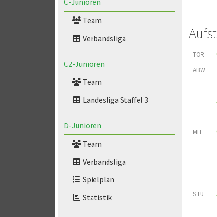
C-Junioren
Team
Aufs
Verbandsliga
TOR
C2-Junioren
ABW
Team
Landesliga Staffel 3
D-Junioren
MIT
Team
Verbandsliga
Spielplan
STU
Statistik