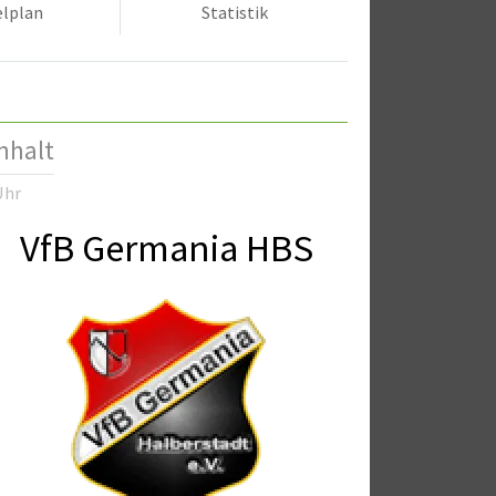
elplan
Statistik
nhalt
Uhr
VfB Germania HBS