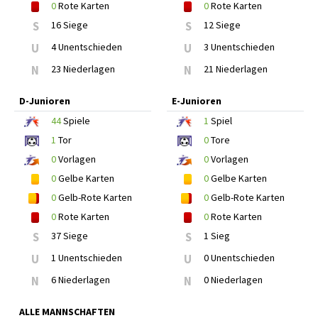
0
Rote Karten
0
Rote Karten
S
16 Siege
S
12 Siege
U
4 Unentschieden
U
3 Unentschieden
N
23 Niederlagen
N
21 Niederlagen
D-Junioren
E-Junioren
44
Spiele
1
Spiel
1
Tor
0
Tore
0
Vorlagen
0
Vorlagen
0
Gelbe Karten
0
Gelbe Karten
0
Gelb-Rote Karten
0
Gelb-Rote Karten
0
Rote Karten
0
Rote Karten
S
37 Siege
S
1 Sieg
U
1 Unentschieden
U
0 Unentschieden
N
6 Niederlagen
N
0 Niederlagen
ALLE MANNSCHAFTEN