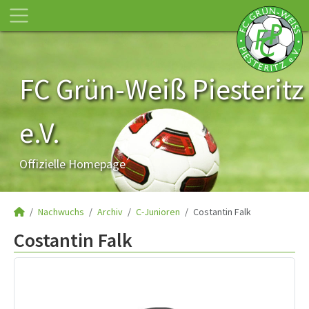
FC Grün-Weiß Piesteritz
e.V.
Offizielle Homepage
Nachwuchs
Archiv
C-Junioren
Costantin Falk
Costantin Falk