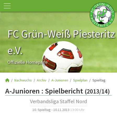
FC Grün-Weiß Piesteritz
e.V.
Offizielle Homepage
Nachwuchs
Archiv
A-Junioren
Spielplan
Spieltag
A-Junioren :
Spielbericht
(2013/14)
Verbandsliga Staffel Nord
10. Spieltag - 10.11.2013
13:00 Uhr