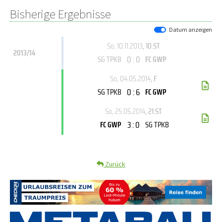
Bisherige Ergebnisse
Datum anzeigen
So, 10.11.2013
, 10.ST
2013/14
0 : 0
SG TPKB
FC GWP
So, 04.05.2014
, F
0 : 6
SG TPKB
FC GWP
So, 25.05.2014
, 21.ST
3 : 0
FC GWP
SG TPKB
Zurück