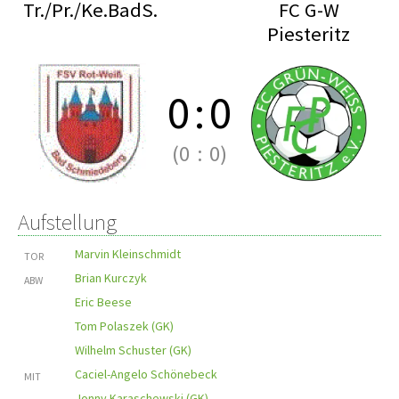
Tr./Pr./Ke.BadS.
FC G-W
Piesteritz
0
:
0
(0
:
0)
Aufstellung
Marvin Kleinschmidt
TOR
Brian Kurczyk
ABW
Eric Beese
Tom Polaszek (GK)
Wilhelm Schuster (GK)
Caciel-Angelo Schönebeck
MIT
Jonny Karaschewski (GK)