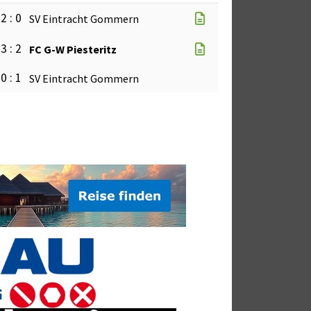
2 : 0
SV Eintracht Gommern
3 : 2
FC G-W Piesteritz
0 : 1
SV Eintracht Gommern