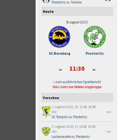
Piesteritz
vs.
Turbine
Heute
B-Jugend (U17)
SC Bernburg
Piesteritz
-
-
11:30
» zum ausführlichen Spielbericht
Kein Liveticker-Melder eingetragen
Vorschau
C-Jugend (U15), Di. 11.08. 18:00
Uhr
-:-
SC Templin
vs.
Piesteritz
C-Jugend (U15), Fr. 14.08. 18:00
Uhr
-:-
Luckenwalde
vs.
Piesteritz