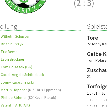
(2
:
3)
tellung
Spielsta
Wilhelm Schuster
Tore
Brian Kurczyk
2x Jonny Ka
Eric Beese
Gelbe K
Leon Brückner
Tom Polasz
Tom Polaszek (GK)
Zuscha
Caciel-Angelo Schönebeck
21
Jonny Karaschewski
Torfolg
Martin Höppner
(
61' Chris Eppmann
)
1:0 (01')
Jon
Philipp Böhmer
(
80' Kevin Ristok
)
1:1 (05')
SV
Valentin Arlt (GK)
1:2 (11')
SV