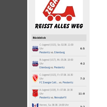
Rückblick
C-Jugend (U15), So. 02.08. 11:00
Uhr
6:5
Piesteritz
vs.
Eilenburg
B-Jugend (U17), Mi. 05.08. 18:00
Uhr
4:2
Eilenburg
vs.
Piesteritz
C-Jugend (U15), Fr. 07.08. 16:30
Uhr
7:3
FC Energie Cott...
vs.
Piesteritz
A-Jugend (U19), Fr. 07.08. 18:30
Uhr
11:0
Piesteritz
vs.
Reinsdorf II
Herren, Sa. 08.08. 14:00 Uhr
3:2