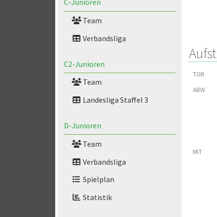
C-Junioren
Team
Verbandsliga
Aufs
C2-Junioren
TOR
Team
ABW
Landesliga Staffel 3
D-Junioren
Team
MIT
Verbandsliga
Spielplan
Statistik