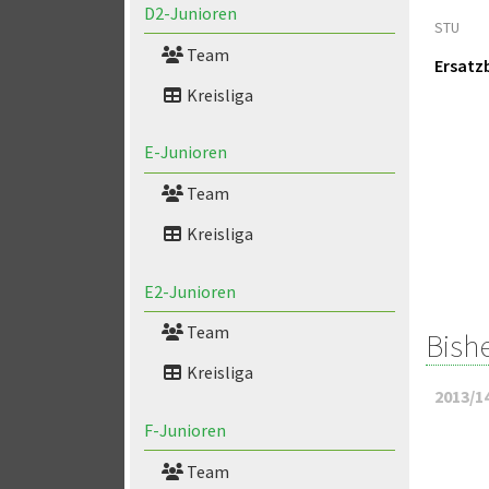
D2-Junioren
STU
Team
Ersatz
Kreisliga
E-Junioren
Team
Kreisliga
E2-Junioren
Team
Bish
Kreisliga
2013/1
F-Junioren
Team