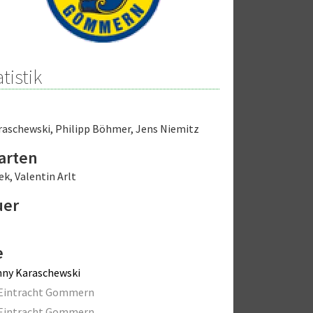
tistik
raschewski
,
Philipp Böhmer
,
Jens Niemitz
arten
ek
,
Valentin Arlt
uer
e
ny Karaschewski
 Eintracht Gommern
 Eintracht Gommern