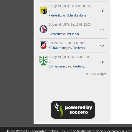
B-Jugend (U17), Fr. 14.08. 18:30
Uhr
-:-
Piesteritz
vs.
Schenkenberg
B-Jugend (U17), Sa. 15.08. 12:00
Uhr
-:-
Piesteritz
vs.
Potsdam II
Herren, Sa. 15.08. 14:00 Uhr
-:-
SC Naumburg
vs.
Piesteritz
B-Jugend (U17), So. 16.08. 10:00
Uhr
-:-
SG Heiderand
vs.
Piesteritz
© FuPa-Widget
soccero.de
Diese Webseite verwendet Cookies, um Dir den bestmöglichen Service bieten zu kö