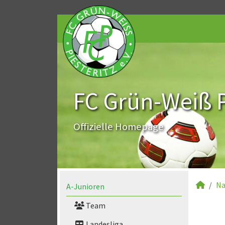
FC Grün-Weiß Pi
Offizielle Homepage
Na
A-Junioren
Team
Landesliga