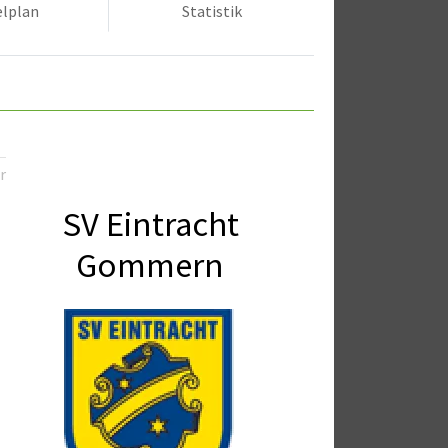
elplan
Statistik
r
SV Eintracht
Gommern