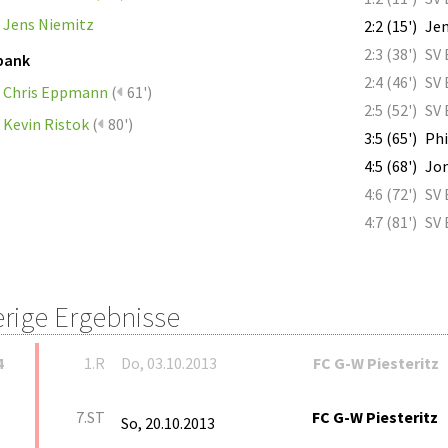
Jens Niemitz
2:2 (15')
Jen
2:3 (38')
SV
bank
2:4 (46')
SV
Chris Eppmann
(
61')
2:5 (52')
SV
Kevin Ristok
(
80')
3:5 (65')
Ph
4:5 (68')
Jon
4:6 (72')
SV
4:7 (81')
SV
erige Ergebnisse
4
1.R
Do, 03.10.2013
FC G-W Piesteritz
7.ST
FC G-W Piesteritz
So, 20.10.2013