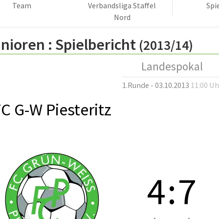
Team
Verbandsliga Staffel
Spi
Nord
nioren :
Spielbericht
(2013/14)
Landespokal
1.Runde - 03.10.2013
11:00 Uh
C G-W Piesteritz
4
:
7