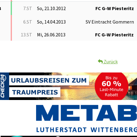
3
7.ST
So, 21.10.2012
FC G-W Piesteritz
6.ST
So, 14.04.2013
SV Eintracht Gommern
13.ST
Mi, 26.06.2013
FC G-W Piesteritz
Zurück