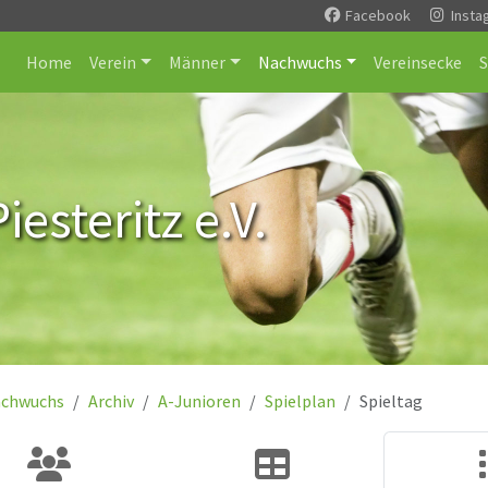
Facebook
Insta
Home
Verein
Männer
Nachwuchs
Vereinsecke
esteritz e.V.
chwuchs
Archiv
A-Junioren
Spielplan
Spieltag