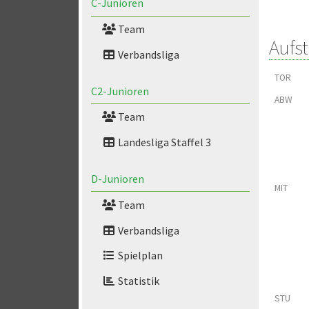
C-Junioren
Team
Aufs
Verbandsliga
TOR
C2-Junioren
ABW
Team
Landesliga Staffel 3
D-Junioren
MIT
Team
Verbandsliga
Spielplan
Statistik
STU