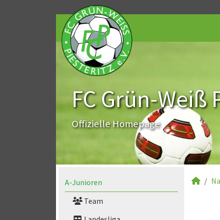
FC Grün-Weiß Pi
Offizielle Homepage
Na
A-Junioren
Team
Landesliga