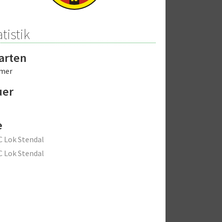
tistik
arten
hmer
uer
e
C Lok Stendal
C Lok Stendal