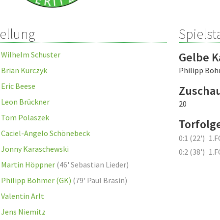
tellung
Spielsta
Wilhelm Schuster
Gelbe K
Brian Kurczyk
Philipp Bö
Eric Beese
Zuscha
Leon Brückner
20
Tom Polaszek
Torfolg
Caciel-Angelo Schönebeck
0:1 (22')
1.F
Jonny Karaschewski
0:2 (38')
1.F
Martin Höppner
(
46' Sebastian Lieder
)
Philipp Böhmer (GK)
(
79' Paul Brasin
)
Valentin Arlt
Jens Niemitz