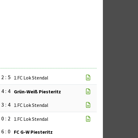
2 : 5
1.FC Lok Stendal
4 : 4
Grün-Weiß Piesteritz
3 : 4
1.FC Lok Stendal
0 : 2
1.FC Lok Stendal
6 : 0
FC G-W Piesteritz