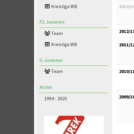
Kreisliga WB
2013/1
F2-Junioren
2012/1
Team
Kreisliga WB
2011/1
G-Junioren
2010/1
Team
Archiv
2009/1
1994 - 2025