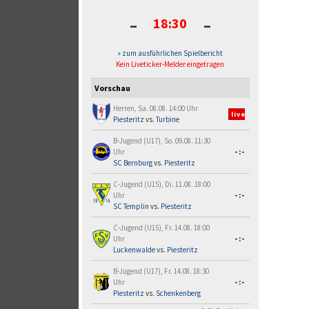
-
-
18:30
» zum ausführlichen Spielbericht
Kein Liveticker-Melder eingetragen
Vorschau
Herren, Sa. 08.08. 14:00 Uhr
live
Piesteritz
vs.
Turbine
B-Jugend (U17), So. 09.08. 11:30
Uhr
-:-
SC Bernburg
vs.
Piesteritz
C-Jugend (U15), Di. 11.08. 18:00
Uhr
-:-
SC Templin
vs.
Piesteritz
C-Jugend (U15), Fr. 14.08. 18:00
Uhr
-:-
Luckenwalde
vs.
Piesteritz
B-Jugend (U17), Fr. 14.08. 18:30
Uhr
-:-
Piesteritz
vs.
Schenkenberg