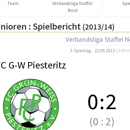
Team
Verbandsliga Staffel
Spi
Nord
nioren :
Spielbericht
(2013/14)
Verbandsliga Staffel N
3. Spieltag - 22.09.2013
13:00 
C G-W Piesteritz
0
:
2
(0
:
2)