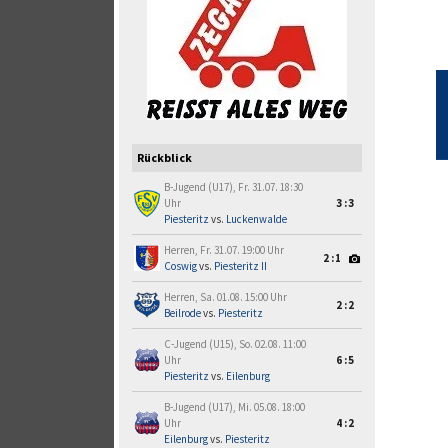
Rückblick
B-Jugend (U17), Fr. 31.07. 18:30
Uhr
3:3
Piesteritz
vs.
Luckenwalde
Herren, Fr. 31.07. 19:00 Uhr
2:1
Coswig
vs.
Piesteritz II
Herren, Sa. 01.08. 15:00 Uhr
2:2
Beilrode
vs.
Piesteritz
C-Jugend (U15), So. 02.08. 11:00
Uhr
6:5
Piesteritz
vs.
Eilenburg
B-Jugend (U17), Mi. 05.08. 18:00
Uhr
4:2
Eilenburg
vs.
Piesteritz