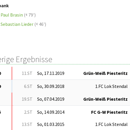
bank
Paul Brasin
(
79')
Sebastian Lieder
(
46')
erige Ergebnisse
0
11.ST
So, 17.11.2019
Grün-Weiß Piesteritz
9
6.ST
So, 30.09.2018
1.FC Lok Stendal
19.ST
So, 07.04.2019
Grün-Weiß Piesteritz
5
2.ST
So, 14.09.2014
FC G-W Piesteritz
13.ST
So, 01.03.2015
1.FC Lok Stendal