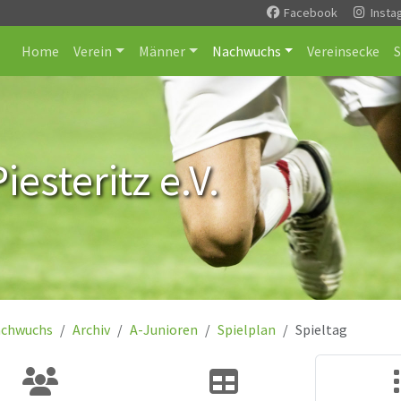
Facebook
Insta
Home
Verein
Männer
Nachwuchs
Vereinsecke
esteritz e.V.
chwuchs
Archiv
A-Junioren
Spielplan
Spieltag