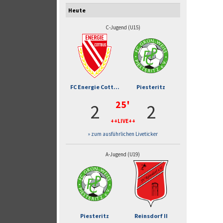
Heute
C-Jugend (U15)
FC Energie Cott...
Piesteritz
25'
2
2
++LIVE++
» zum ausführlichen Liveticker
A-Jugend (U19)
Piesteritz
Reinsdorf II