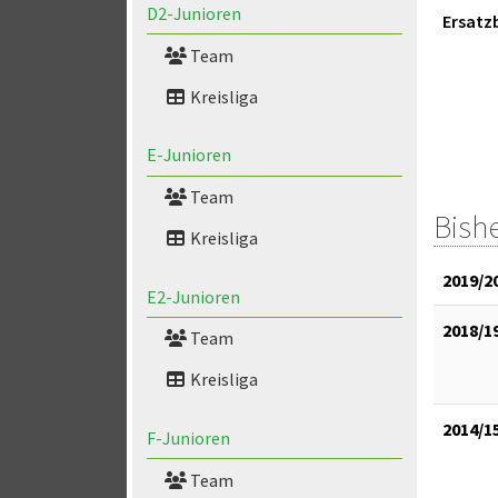
D2-Junioren
Ersatz
Team
Kreisliga
E-Junioren
Team
Bish
Kreisliga
2019/2
E2-Junioren
2018/1
Team
Kreisliga
2014/1
F-Junioren
Team