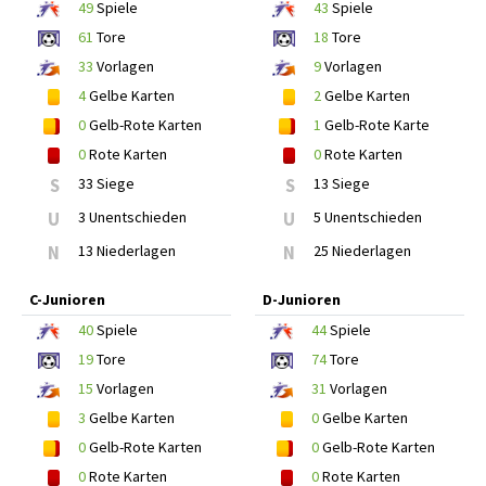
49
Spiele
43
Spiele
61
Tore
18
Tore
33
Vorlagen
9
Vorlagen
4
Gelbe Karten
2
Gelbe Karten
0
Gelb-Rote Karten
1
Gelb-Rote Karte
0
Rote Karten
0
Rote Karten
S
33 Siege
S
13 Siege
U
3 Unentschieden
U
5 Unentschieden
N
13 Niederlagen
N
25 Niederlagen
C-Junioren
D-Junioren
40
Spiele
44
Spiele
19
Tore
74
Tore
15
Vorlagen
31
Vorlagen
3
Gelbe Karten
0
Gelbe Karten
0
Gelb-Rote Karten
0
Gelb-Rote Karten
0
Rote Karten
0
Rote Karten