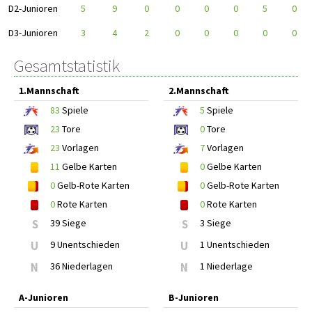
D2-Junioren
5
9
0
0
0
0
5
0
D3-Junioren
3
4
2
0
0
0
0
0
Gesamtstatistik
1.Mannschaft
2.Mannschaft
83
Spiele
5
Spiele
23
Tore
0
Tore
23
Vorlagen
7
Vorlagen
11
Gelbe Karten
0
Gelbe Karten
0
Gelb-Rote Karten
0
Gelb-Rote Karten
0
Rote Karten
0
Rote Karten
S
39 Siege
S
3 Siege
U
9 Unentschieden
U
1 Unentschieden
N
36 Niederlagen
N
1 Niederlage
A-Junioren
B-Junioren