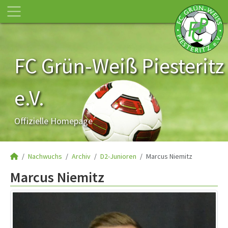
FC Grün-Weiß Piesteritz
e.V.
Offizielle Homepage
Nachwuchs
Archiv
D2-Junioren
Marcus Niemitz
Marcus Niemitz