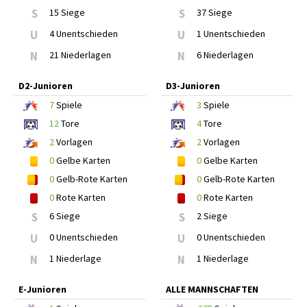
S
15 Siege
S
37 Siege
U
4 Unentschieden
U
1 Unentschieden
N
21 Niederlagen
N
6 Niederlagen
D2-Junioren
D3-Junioren
7
Spiele
3
Spiele
12
Tore
4
Tore
2
Vorlagen
2
Vorlagen
0
Gelbe Karten
0
Gelbe Karten
0
Gelb-Rote Karten
0
Gelb-Rote Karten
0
Rote Karten
0
Rote Karten
S
6 Siege
S
2 Siege
U
0 Unentschieden
U
0 Unentschieden
N
1 Niederlage
N
1 Niederlage
E-Junioren
ALLE MANNSCHAFTEN