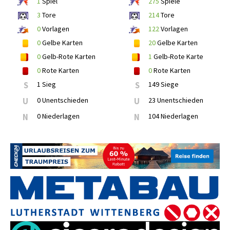
1
Spiel
275
Spiele
3
Tore
214
Tore
0
Vorlagen
122
Vorlagen
0
Gelbe Karten
20
Gelbe Karten
0
Gelb-Rote Karten
1
Gelb-Rote Karte
0
Rote Karten
0
Rote Karten
S
1 Sieg
S
149 Siege
U
0 Unentschieden
U
23 Unentschieden
N
0 Niederlagen
N
104 Niederlagen