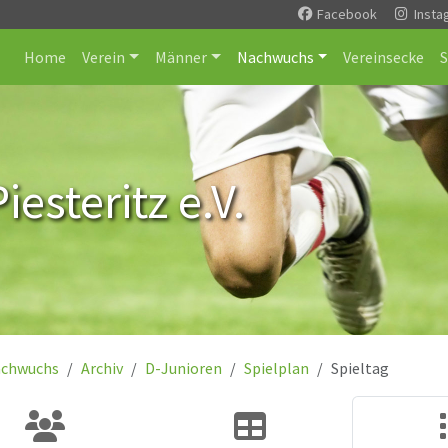
Facebook
Insta
Home
Verein
Männer
Nachwuchs
Vereinsecke
esteritz e.V.
chwuchs
Archiv
D-Junioren
Spielplan
Spieltag