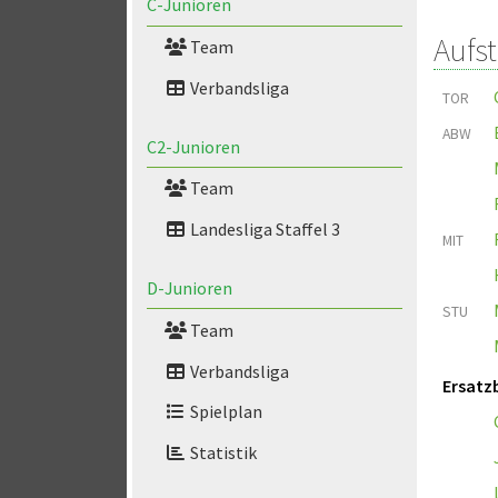
C-Junioren
Aufs
Team
Verbandsliga
TOR
ABW
C2-Junioren
Team
Landesliga Staffel 3
MIT
D-Junioren
STU
Team
Verbandsliga
Ersatz
Spielplan
Statistik