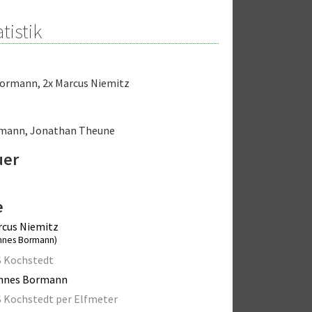
tistik
Bormann
,
2x Marcus Niemitz
rmann
,
Jonathan Theune
uer
e
cus Niemitz
nnes Bormann)
S Kochstedt
nnes Bormann
 Kochstedt per Elfmeter