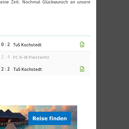
eine Zeit. Nochmal Glückwunsch an unsere
0 : 2
TuS Kochstedt
2 : 4
FC G-W Piesteritz
2 : 2
TuS Kochstedt