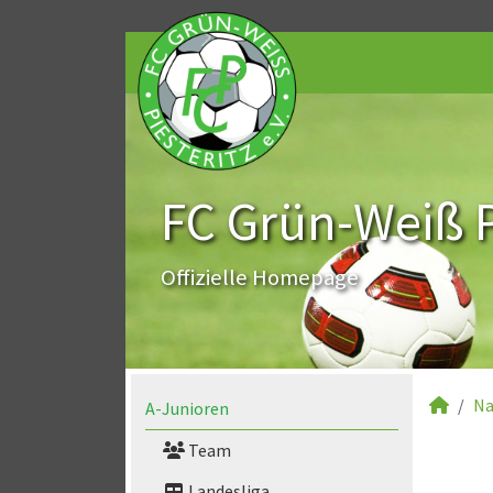
FC Grün-Weiß Pi
Offizielle Homepage
Na
A-Junioren
Team
Landesliga