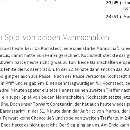
2:3 (45')
Ha
(Jo
2:4 (51')
Mar
r Spiel von beiden Mannschaften
spiel heute bei TUS Kochstedt, eine spielstarke Mannschaft. Gleic
rcus, damit hatte nun keiner gerechnet. Kochstedt steckte das g
bwehr hatte heute richtig was zu tun. Beide Mannschaften erspi
s fehlte die Konzentration. In der 22. Minute dann endlich das 0:
 So ging es auch zur Pause . Nach der Pause versuchte Kochstedt a
in Pfiff und es gab 9m. Einen sehr fragwürdigen für Kochstedt, d
h drei Minuten später erzielte Hannes seinen zweiten Treffer nac
 ein super Spiel von beiden Mannschaften. Kochstedt setzte jetz
ühe. Doch unser Torwart Constantin, der hat auch heute wieder g
Bärenstark“! In der 51. Minute dann der Auftritt von Marcus, der
 Torwart keine Chance ließ und so seinen zweiten Treffer zum 2:4
Ende hatte es nicht gereicht. Der Sieg ging an uns. Am Ende kann