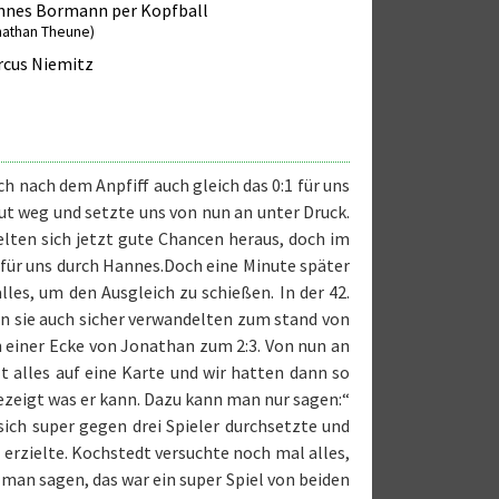
nnes Bormann per Kopfball
nathan Theune)
cus Niemitz
h nach dem Anpfiff auch gleich das 0:1 für uns
ut weg und setzte uns von nun an unter Druck.
elten sich jetzt gute Chancen heraus, doch im
2 für uns durch Hannes.Doch eine Minute später
lles, um den Ausgleich zu schießen. In der 42.
en sie auch sicher verwandelten zum stand von
h einer Ecke von Jonathan zum 2:3. Von nun an
t alles auf eine Karte und wir hatten dann so
ezeigt was er kann. Dazu kann man nur sagen:“
 sich super gegen drei Spieler durchsetzte und
 erzielte. Kochstedt versuchte noch mal alles,
 man sagen, das war ein super Spiel von beiden