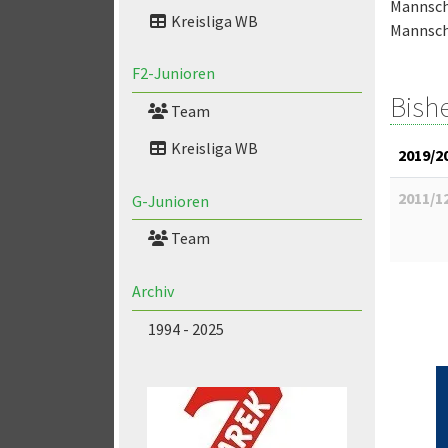
Mannsch
Kreisliga WB
Mannscha
F2-Junioren
Bish
Team
Kreisliga WB
2019/2
2011/1
G-Junioren
Team
Archiv
1994 - 2025