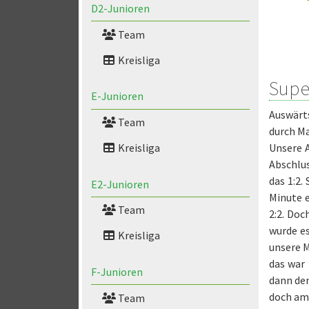
D2-Junioren
Team
Kreisliga
Supe
E-Junioren
Auswärts
Team
durch Ma
Unsere A
Kreisliga
Abschlus
das 1:2.
E2-Junioren
Minute e
Team
2:2. Doc
wurde es
Kreisliga
unsere M
das war 
F-Junioren
dann den
doch am 
Team