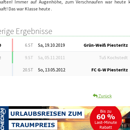
aften! Immer auf Augenhöhe, zum Verschnaufen war heute k
ft! Das war Klasse heute .
erige Ergebnisse
0
6.ST
Sa, 19.10.2019
Grün-Weiß Piesteritz
2
9.ST
Sa, 05.11.2011
TuS Kochstedt
20.ST
So, 13.05.2012
FC G-W Piesteritz
Zurück