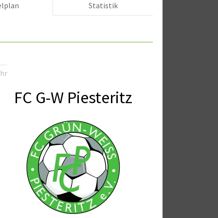
elplan
Statistik
3
Uhr
FC G-W Piesteritz