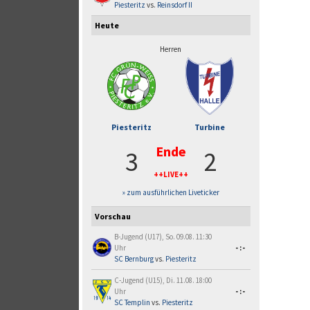
Piesteritz
vs.
Reinsdorf II
Heute
Herren
Piesteritz
Turbine
Ende
3
2
++LIVE++
» zum ausführlichen Liveticker
Vorschau
B-Jugend (U17), So. 09.08. 11:30
Uhr
-:-
SC Bernburg
vs.
Piesteritz
C-Jugend (U15), Di. 11.08. 18:00
Uhr
-:-
SC Templin
vs.
Piesteritz