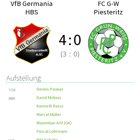
VfB Germania
FC G-W
HBS
Piesteritz
4
:
0
(3
:
0)
Aufstellung
Dennis Peuker
TOR
David Möbius
ABW
Kenneth Reiss
Marcel Müller
Maximilian Arlt (GK)
Pascal Lohrmann
Pitt Schultz