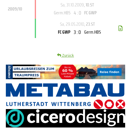
Sa, 31.10.2009
, 10.ST
2009/10
4 : 0
Germ.HBS
FC GWP
Sa, 29.05.2010
, 23.ST
3 : 0
FC GWP
Germ.HBS
Zurück