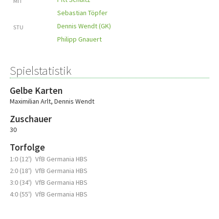
MIT
Sebastian Töpfer
Dennis Wendt (GK)
STU
Philipp Gnauert
Spielstatistik
Gelbe Karten
Maximilian Arlt
,
Dennis Wendt
Zuschauer
30
Torfolge
1:0 (12')
VfB Germania HBS
2:0 (18')
VfB Germania HBS
3:0 (34')
VfB Germania HBS
4:0 (55')
VfB Germania HBS