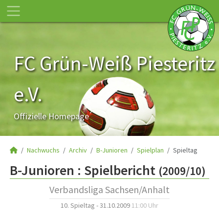
FC Grün-Weiß Piesteritz
e.V.
Offizielle Homepage
Nachwuchs
Archiv
B-Junioren
Spielplan
Spieltag
B-Junioren :
Spielbericht
(2009/10)
Verbandsliga Sachsen/Anhalt
10. Spieltag - 31.10.2009
11:00 Uhr