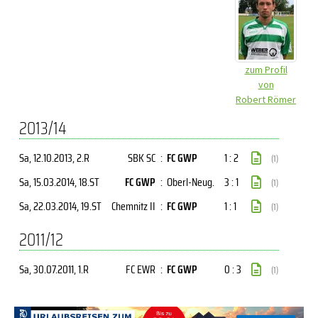
zum Profil
von
Robert Römer
2013/14
Sa, 12.10.2013
, 2.R
SBK SC
:
FC GWP
1 : 2
(1)
Sa, 15.03.2014
, 18.ST
FC GWP
:
Oberl-Neug.
3 : 1
(1)
Sa, 22.03.2014
, 19.ST
Chemnitz II
:
FC GWP
1 : 1
(1)
2011/12
Sa, 30.07.2011
, 1.R
FC EWR
:
FC GWP
0 : 3
(1)