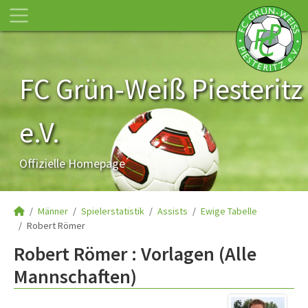
FC Grün-Weiß Piesteritz
e.V.
Offizielle Homepage
Männer
Spielerstatistik
Assists
Ewige Tabelle
Robert Römer
Robert Römer : Vorlagen (Alle
Mannschaften)