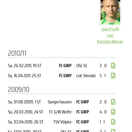
zum Profil
von
Karsten Niesar
2010/11
Sa, 26.02.2011
, 19.ST
FC GWP
:
OSL SC
3 : 0
Sa, 16.04.2011
, 25.ST
FC GWP
:
Lok Stendal
5 : 1
2009/10
Sa, 01.08.2009
, 1.ST
Sangerhausen
:
FC GWP
2 : 0
Sa, 20.03.2010
, 24.ST
FC G/W Wolfe
:
FC GWP
4 : 0
Sa, 03.04.2010
, 26.ST
TSV Völpke
:
FC GWP
1 : 1
Sa, 17.04.2010
, 28.ST
OSL SC
:
FC GWP
2 : 1