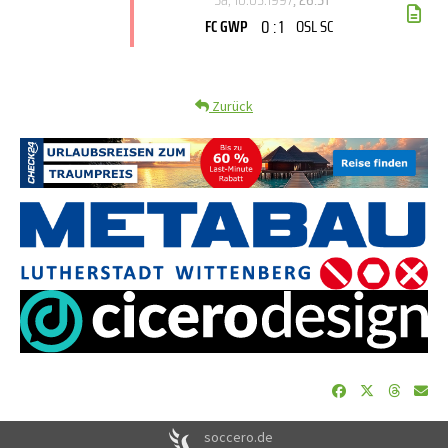
0 : 1
FC GWP
OSL SC
Zurück
soccero.de