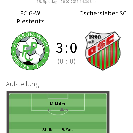
19. Spieltag - 26.02.2011
14:00 Uhr
FC G-W
Oschersleber SC
Piesteritz
3
:
0
(0
:
0)
Aufstellung
M. Müller
(56' T. Klier)
L. Stefke
B. Witt