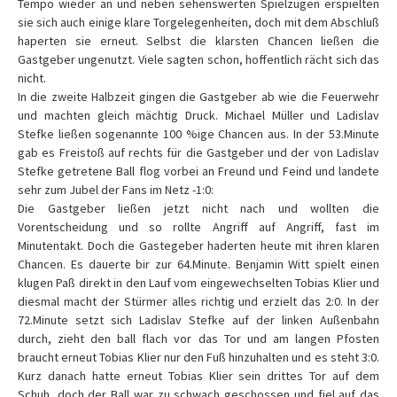
Tempo wieder an und neben sehenswerten Spielzügen erspielten
sie sich auch einige klare Torgelegenheiten, doch mit dem Abschluß
haperten sie erneut. Selbst die klarsten Chancen ließen die
Gastgeber ungenutzt. Viele sagten schon, hoffentlich rächt sich das
nicht.
In die zweite Halbzeit gingen die Gastgeber ab wie die Feuerwehr
und machten gleich mächtig Druck. Michael Müller und Ladislav
Stefke ließen sogenannte 100 %ige Chancen aus. In der 53.Minute
gab es Freistoß auf rechts für die Gastgeber und der von Ladislav
Stefke getretene Ball flog vorbei an Freund und Feind und landete
sehr zum Jubel der Fans im Netz -1:0:
Die Gastgeber ließen jetzt nicht nach und wollten die
Vorentscheidung und so rollte Angriff auf Angriff, fast im
Minutentakt. Doch die Gastegeber haderten heute mit ihren klaren
Chancen. Es dauerte bir zur 64.Minute. Benjamin Witt spielt einen
klugen Paß direkt in den Lauf vom eingewechselten Tobias Klier und
diesmal macht der Stürmer alles richtig und erzielt das 2:0. In der
72.Minute setzt sich Ladislav Stefke auf der linken Außenbahn
durch, zieht den ball flach vor das Tor und am langen Pfosten
braucht erneut Tobias Klier nur den Fuß hinzuhalten und es steht 3:0.
Kurz danach hatte erneut Tobias Klier sein drittes Tor auf dem
Schuh, doch der Ball war zu schwach geschossen und fiel auf das