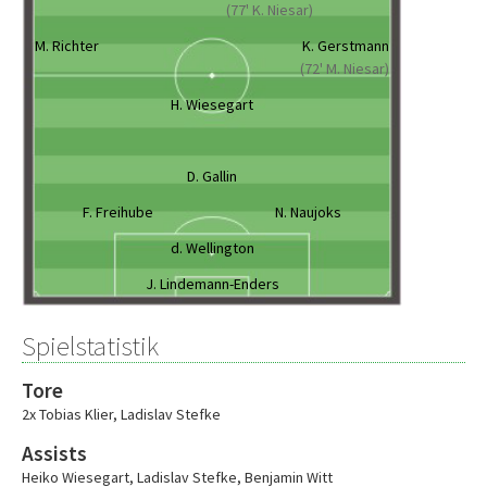
(77' K. Niesar)
M. Richter
K. Gerstmann
(72' M. Niesar)
H. Wiesegart
D. Gallin
F. Freihube
N. Naujoks
d. Wellington
J. Lindemann-Enders
Spielstatistik
Tore
2x Tobias Klier
,
Ladislav Stefke
Assists
Heiko Wiesegart
,
Ladislav Stefke
,
Benjamin Witt