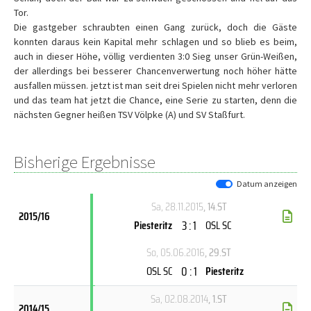
Tor.
Die gastgeber schraubten einen Gang zurück, doch die Gäste
konnten daraus kein Kapital mehr schlagen und so blieb es beim,
auch in dieser Höhe, völlig verdienten 3:0 Sieg unser Grün-Weißen,
der allerdings bei besserer Chancenverwertung noch höher hätte
ausfallen müssen. jetzt ist man seit drei Spielen nicht mehr verloren
und das team hat jetzt die Chance, eine Serie zu starten, denn die
nächsten Gegner heißen TSV Völpke (A) und SV Staßfurt.
Bisherige Ergebnisse
Datum anzeigen
Sa, 28.11.2015
, 14.ST
2015/16
3 : 1
Piesteritz
OSL SC
So, 05.06.2016
, 29.ST
0 : 1
OSL SC
Piesteritz
Sa, 02.08.2014
, 1.ST
2014/15