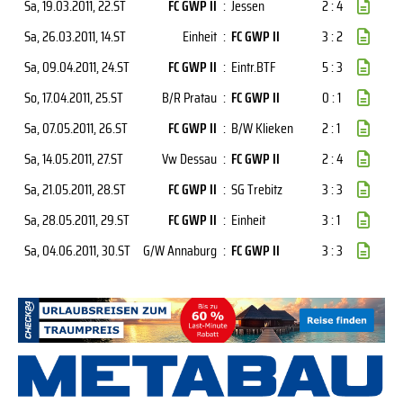
Sa, 19.03.2011
, 22.ST
FC GWP II
:
Jessen
2 : 4
Sa, 26.03.2011
, 14.ST
Einheit
:
FC GWP II
3 : 2
Sa, 09.04.2011
, 24.ST
FC GWP II
:
Eintr.BTF
5 : 3
So, 17.04.2011
, 25.ST
B/R Pratau
:
FC GWP II
0 : 1
Sa, 07.05.2011
, 26.ST
FC GWP II
:
B/W Klieken
2 : 1
Sa, 14.05.2011
, 27.ST
Vw Dessau
:
FC GWP II
2 : 4
Sa, 21.05.2011
, 28.ST
FC GWP II
:
SG Trebitz
3 : 3
Sa, 28.05.2011
, 29.ST
FC GWP II
:
Einheit
3 : 1
Sa, 04.06.2011
, 30.ST
G/W Annaburg
:
FC GWP II
3 : 3