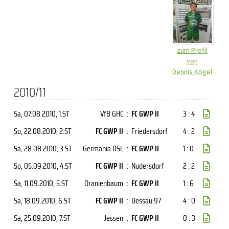
zum Profil
von
Dennis Kögel
2010/11
Sa, 07.08.2010
, 1.ST
VfB GHC
:
FC GWP II
3 : 4
So, 22.08.2010
, 2.ST
FC GWP II
:
Friedersdorf
4 : 2
Sa, 28.08.2010
, 3.ST
Germania RSL
:
FC GWP II
1 : 0
So, 05.09.2010
, 4.ST
FC GWP II
:
Nudersdorf
2 : 2
Sa, 11.09.2010
, 5.ST
Oranienbaum
:
FC GWP II
1 : 6
Sa, 18.09.2010
, 6.ST
FC GWP II
:
Dessau 97
4 : 0
Sa, 25.09.2010
, 7.ST
Jessen
:
FC GWP II
0 : 3