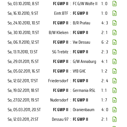
So, 03.10.2010
, 8.ST
FC GWP II
:
FC G/W Wolfe II
1 : 0
Sa, 16.10.2010
, 9.ST
Eintr.BTF
:
FC GWP II
1 : 0
So, 24.10.2010
, 10.ST
FC GWP II
:
B/R Pratau
4 : 3
Sa, 30.10.2010
, 11.ST
B/W Klieken
:
FC GWP II
2 : 1
Sa, 06.11.2010
, 12.ST
FC GWP II
:
Vw Dessau
6 : 2
Sa, 13.11.2010
, 13.ST
SG Trebitz
:
FC GWP II
2 : 3
Sa, 29.01.2011
, 15.ST
FC GWP II
:
G/W Annaburg
4 : 1
Sa, 05.02.2011
, 16.ST
FC GWP II
:
VfB GHC
1 : 2
Sa, 12.02.2011
, 17.ST
Friedersdorf
:
FC GWP II
2 : 4
Sa, 19.02.2011
, 18.ST
FC GWP II
:
Germania RSL
1 : 1
So, 27.02.2011
, 19.ST
Nudersdorf
:
FC GWP II
1 : 7
Sa, 05.03.2011
, 20.ST
FC GWP II
:
Oranienbaum
4 : 0
Sa, 12.03.2011
, 21.ST
Dessau 97
:
FC GWP II
2 : 1