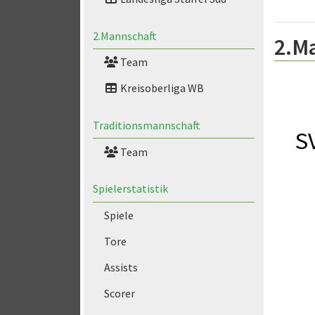
2.Mannschaft
2.M
Team
Kreisoberliga WB
Traditionsmannschaft
S
Team
Spielerstatistik
Spiele
Tore
Assists
Scorer