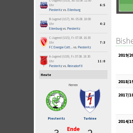
C-Jugend (U15), So. 02.08. 11:00
Uhr
6:5
Piesteritz
vs.
Eilenburg
B-Jugend (U17), Mi. 05.08. 18:00
Uhr
4:2
Eilenburg
vs.
Piesteritz
Bish
C-Jugend (U15), Fr. 07.08. 16:30
Uhr
7:3
FC Energie Cott...
vs.
Piesteritz
2019/2
A-Jugend (U19), Fr. 07.08. 18:30
Uhr
11:0
Piesteritz
vs.
Reinsdorf II
Heute
2018/1
Herren
2017/1
Piesteritz
Turbine
2014/1
Ende