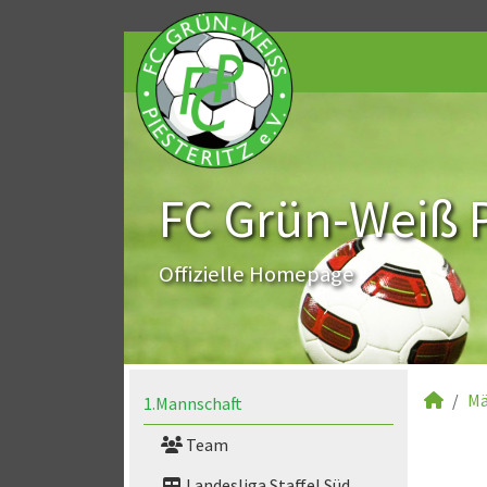
FC Grün-Weiß Pi
Offizielle Homepage
Mä
1.Mannschaft
Team
Landesliga Staffel Süd