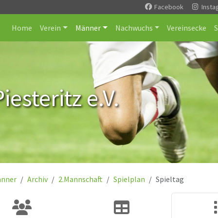
Facebook
Insta
Home
Verein
Männer
Nachwuchs
Vereinsecke
esteritz e.V.
nner
Archiv
2.Mannschaft
Spielplan
Spieltag