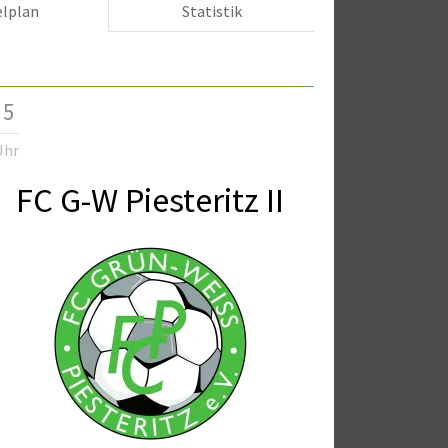
elplan
Statistik
 5
Uhr
FC G-W Piesteritz II