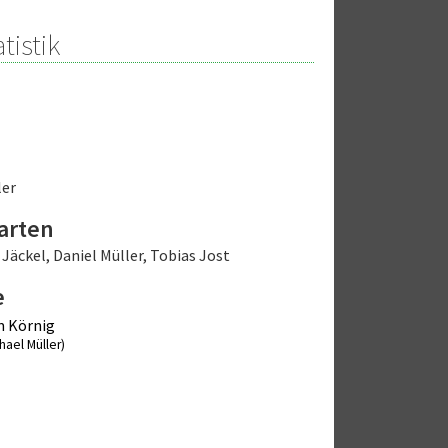
tistik
ler
arten
 Jäckel
,
Daniel Müller
,
Tobias Jost
e
m Körnig
hael Müller)