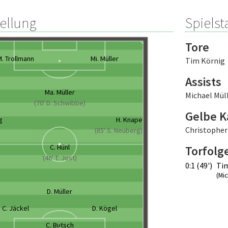
tellung
Spielsta
Tore
. Trollmann
Mi. Müller
Tim Körnig
Assists
Ma. Müller
Michael Mül
(70' D. Schwibbe)
Gelbe K
g
H. Knape
Christopher
(85' S. Neuberg)
C. Hünl
Torfolg
(46' T. Jost)
0:1 (49')
Ti
(Mic
D. Müller
C. Jäckel
D. Kögel
C. Butsch