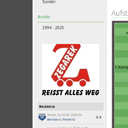
Sünder
Aufs
Archiv
1994 - 2025
M
T. Körni
Rückblick
Herren, Sa. 01.08. 15:00 Uhr
2:2
Beilrode
vs.
Piesteritz