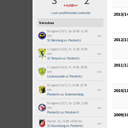
3
2
++LIVE++
» zum ausführlichen Liveticker
2013/1
Vorschau
B-Jugend (U17), So. 09.08. 11:30
Uhr
-:-
2012/1
SC Bernburg
vs.
Piesteritz
C-Jugend (U15), Di. 11.08. 18:00
Uhr
-:-
SC Templin
vs.
Piesteritz
2011/1
C-Jugend (U15), Fr. 14.08. 18:00
Uhr
-:-
Luckenwalde
vs.
Piesteritz
B-Jugend (U17), Fr. 14.08. 18:30
2010/1
Uhr
-:-
Piesteritz
vs.
Schenkenberg
B-Jugend (U17), Sa. 15.08. 12:00
Uhr
-:-
Piesteritz
vs.
Potsdam II
2009/1
Herren, Sa. 15.08. 14:00 Uhr
-:-
SC Naumburg
vs.
Piesteritz