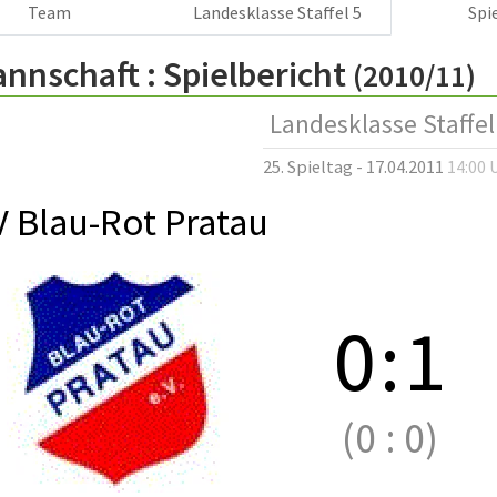
Team
Landesklasse Staffel 5
Spi
annschaft :
Spielbericht
(2010/11)
Landesklasse Staffel
25. Spieltag - 17.04.2011
14:00 
V Blau-Rot Pratau
0
:
1
(0
:
0)