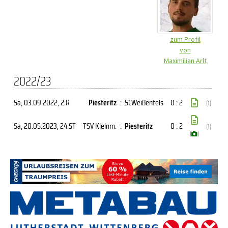
zum Profil
von
Maximilian Arlt
2022/23
Sa, 03.09.2022
, 2.R
Piesteritz
:
SCWeißenfels
0 : 2
(1)
Sa, 20.05.2023
, 24.ST
TSV Kleinm.
:
Piesteritz
0 : 2
(1)
(
)