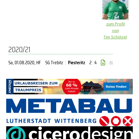
zum Profil
von
Tim Schölzel
2020/21
Sa, 01.08.2020
, HF
SG Trebitz
:
Piesteritz
2 : 4
(1)