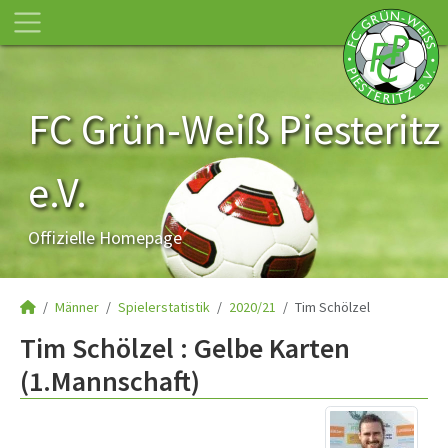
FC Grün-Weiß Piesteritz
e.V.
Offizielle Homepage
Männer
Spielerstatistik
2020/21
Tim Schölzel
Tim Schölzel : Gelbe Karten
(1.Mannschaft)