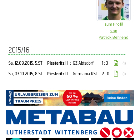
zum Profil
von
Patrick Behrend
2015/16
Sa, 12.09.2015
, 5.ST
Piesteritz II
:
GZ Abtsdorf
1 : 3
(1)
Sa, 03.10.2015
, 8.ST
Piesteritz II
:
Germania RSL
2 : 0
(1)