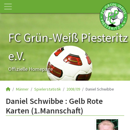
FC Grün-Weiß Piesteritz
e.V.
Offizielle Homepage
Männer
Spielerstatistik
2008/09
Daniel Schwibbe
Daniel Schwibbe : Gelb Rote
Karten (1.Mannschaft)