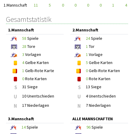
1.Mannschaft
11
5
0
0
0
0
1
4
Gesamtstatistik
1.Mannschaft
2.Mannschaft
58
Spiele
24
Spiele
28
Tore
1
Tor
3
Vorlagen
1
Vorlage
4
Gelbe Karten
5
Gelbe Karten
1
Gelb-Rote Karte
0
Gelb-Rote Karten
0
Rote Karten
0
Rote Karten
S
31 Siege
S
13 Siege
U
10 Unentschieden
U
4 Unentschieden
N
17 Niederlagen
N
7 Niederlagen
3.Mannschaft
ALLE MANNSCHAFTEN
14
Spiele
96
Spiele