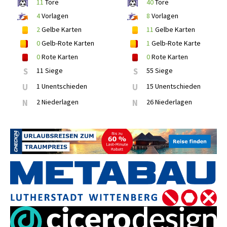
11
Tore
40
Tore
4
Vorlagen
8
Vorlagen
2
Gelbe Karten
11
Gelbe Karten
0
Gelb-Rote Karten
1
Gelb-Rote Karte
0
Rote Karten
0
Rote Karten
S
11 Siege
S
55 Siege
U
1 Unentschieden
U
15 Unentschieden
N
2 Niederlagen
N
26 Niederlagen