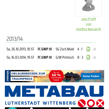
zum Profil
von
Steffen Bierwirth
2013/14
Sa, 26.10.2013
, 10.ST
FC GWP III
:
SG Zsch.Muld
4 : 1
(1)
So, 16.03.2014
, 19.ST
FC GWP III
:
G/W Pretzsch
8 : 3
(1)