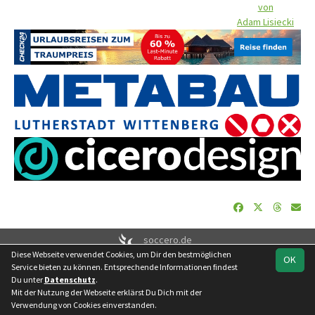
von
Adam Lisiecki
soccero.de
Diese Webseite verwendet Cookies, um Dir den bestmöglichen
© 2006 - 2026
OK
Service bieten zu können. Entsprechende Informationen findest
Besucherstatistik
Geburtstage
Impressum
Datenschutz
Du unter
Datenschutz
.
Kontakt
Mit der Nutzung der Webseite erklärst Du Dich mit der
Verwendung von Cookies einverstanden.