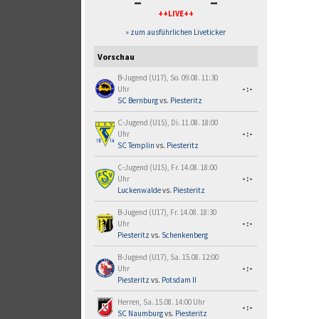
-
-
++LIVE++
» zum ausführlichen Liveticker
Vorschau
B-Jugend (U17), So. 09.08. 11:30
Uhr
-:-
SC Bernburg
vs.
Piesteritz
C-Jugend (U15), Di. 11.08. 18:00
Uhr
-:-
SC Templin
vs.
Piesteritz
C-Jugend (U15), Fr. 14.08. 18:00
Uhr
-:-
Luckenwalde
vs.
Piesteritz
B-Jugend (U17), Fr. 14.08. 18:30
Uhr
-:-
Piesteritz
vs.
Schenkenberg
B-Jugend (U17), Sa. 15.08. 12:00
Uhr
-:-
Piesteritz
vs.
Potsdam II
Herren, Sa. 15.08. 14:00 Uhr
-:-
SC Naumburg
vs.
Piesteritz