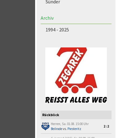
Sünder
Archiv
1994 - 2025
Rückblick
Herren, Sa. 01.08. 15:00 Uhr
2:2
Beilrode
vs.
Piesteritz