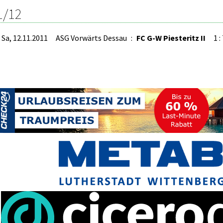
1/12
Sa, 12.11.2011
ASG Vorwärts Dessau
:
FC G-W Piesteritz II
1 :