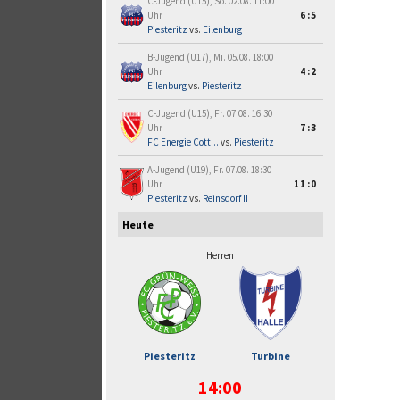
C-Jugend (U15), So. 02.08. 11:00
Uhr
6:5
Piesteritz
vs.
Eilenburg
B-Jugend (U17), Mi. 05.08. 18:00
Uhr
4:2
Eilenburg
vs.
Piesteritz
C-Jugend (U15), Fr. 07.08. 16:30
Uhr
7:3
FC Energie Cott...
vs.
Piesteritz
A-Jugend (U19), Fr. 07.08. 18:30
Uhr
11:0
Piesteritz
vs.
Reinsdorf II
Heute
Herren
Piesteritz
Turbine
14:00