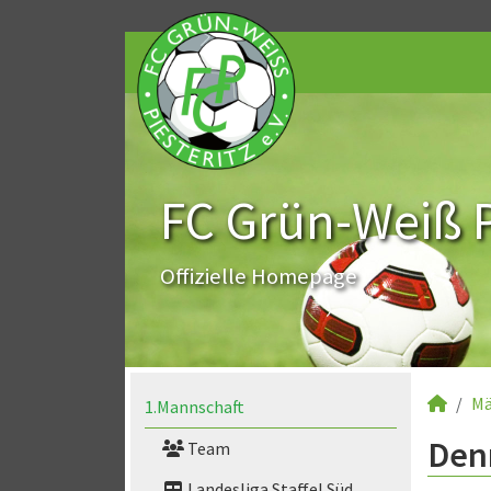
FC Grün-Weiß Pi
Offizielle Homepage
Mä
1.Mannschaft
Den
Team
Landesliga Staffel Süd