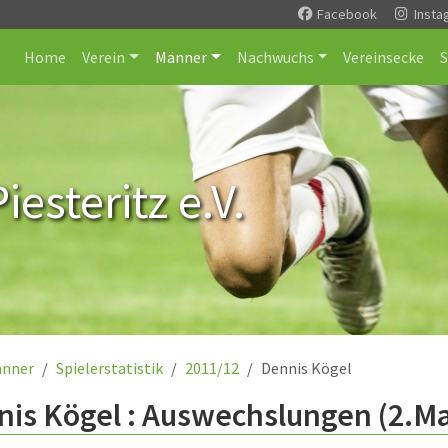
Facebook
Insta
Home
Verein
Männer
Nachwuchs
Vereinsecke
esteritz e.V.
nner
Spielerstatistik
2011/12
Dennis Kögel
nis Kögel : Auswechslungen (2.M