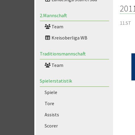
201
2.Mannschaft
11.ST
Team
Kreisoberliga WB
Traditionsmannschaft
Team
Spielerstatistik
Spiele
Tore
Assists
Scorer