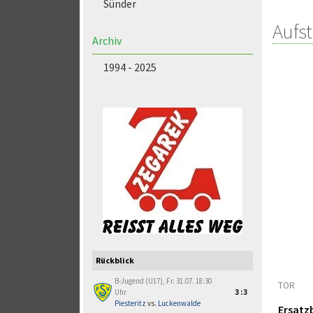
Sünder
Aufs
Archiv
1994 - 2025
Rückblick
B-Jugend (U17), Fr. 31.07. 18:30
TOR
Uhr
3:3
Piesteritz
vs.
Luckenwalde
Ersatz