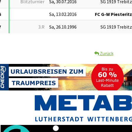
7
Blitzturnier
Sa, 30.07.2016
SG 1919 Trebitz
6
Sa, 13.02.2016
FC G-W Piesteritz
7
3.R
Sa, 26.10.1996
SG 1919 Trebitz
Zurück