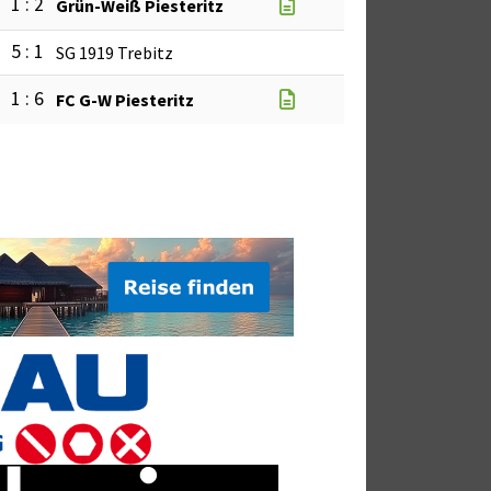
1 : 2
Grün-Weiß Piesteritz
5 : 1
SG 1919 Trebitz
1 : 6
FC G-W Piesteritz