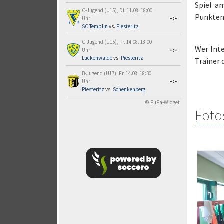
Spiel a
C-Jugend (U15), Di. 11.08. 18:00
Punkten 
Uhr
-:-
SC Templin
vs.
Piesteritz
C-Jugend (U15), Fr. 14.08. 18:00
Wer Inte
Uhr
-:-
Luckenwalde
vs.
Piesteritz
Trainer 
B-Jugend (U17), Fr. 14.08. 18:30
Uhr
-:-
Piesteritz
vs.
Schenkenberg
© FuPa-Widget
Foto