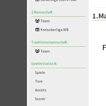
2.Mannschaft
1.M
Team
Kreisoberliga WB
Traditionsmannschaft
F
Team
Spielerstatistik
Spiele
Tore
Assists
Scorer