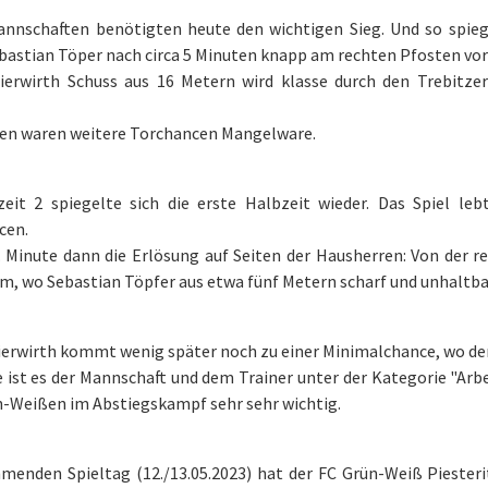
nnschaften benötigten heute den wichtigen Sieg. Und so spiegel
bastian Töper nach circa 5 Minuten knapp am rechten Pfosten vor
Bierwirth Schuss aus 16 Metern wird klasse durch den Trebitz
en waren weitere Torchancen Mangelware.
zeit 2 spiegelte sich die erste Halbzeit wieder. Das Spiel l
cen.
 Minute dann die Erlösung auf Seiten der Hausherren: Von der r
m, wo Sebastian Töpfer aus etwa fünf Metern scharf und unhaltba
ierwirth kommt wenig später noch zu einer Minimalchance, wo der
ist es der Mannschaft und dem Trainer unter der Kategorie "Arbe
n-Weißen im Abstiegskampf sehr sehr wichtig.
nden Spieltag (12./13.05.2023) hat der FC Grün-Weiß Piesteritz