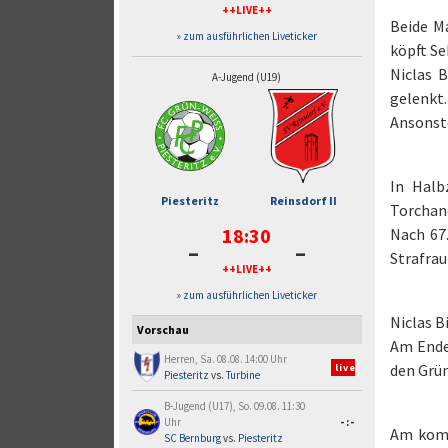
++LIVE++
Beide Ma
» zum ausführlichen Liveticker
köpft Se
Niclas 
A-Jugend (U19)
gelenkt.
Ansonst
In Halb
Piesteritz
Reinsdorf II
Torchan
18:30
Nach 67.
-
-
Strafrau
++LIVE++
» zum ausführlichen Liveticker
Niclas B
Vorschau
Am Ende 
Herren, Sa. 08.08. 14:00 Uhr
den Grü
live
Piesteritz
vs.
Turbine
B-Jugend (U17), So. 09.08. 11:30
Uhr
-:-
Am komme
SC Bernburg
vs.
Piesteritz