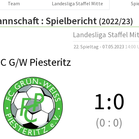
Team
Landesliga Staffel Mitte
Spi
annschaft :
Spielbericht
(2022/23)
Landesliga Staffel Mi
22. Spieltag - 07.05.2023
14:00 
C G/W Piesteritz
1
:
0
(0
:
0)