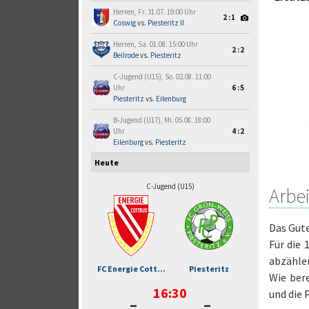
Herren, Fr. 31.07. 19:00 Uhr
2:1
Coswig
vs.
Piesteritz II
Herren, Sa. 01.08. 15:00 Uhr
2:2
Beilrode
vs.
Piesteritz
C-Jugend (U15), So. 02.08. 11:00
Uhr
6:5
Piesteritz
vs.
Eilenburg
B-Jugend (U17), Mi. 05.08. 18:00
Uhr
4:2
Eilenburg
vs.
Piesteritz
Heute
C-Jugend (U15)
Arbei
Das Gute
Für die
abzähle
FC Energie Cott...
Piesteritz
Wie bere
16:30
und die 
-
-