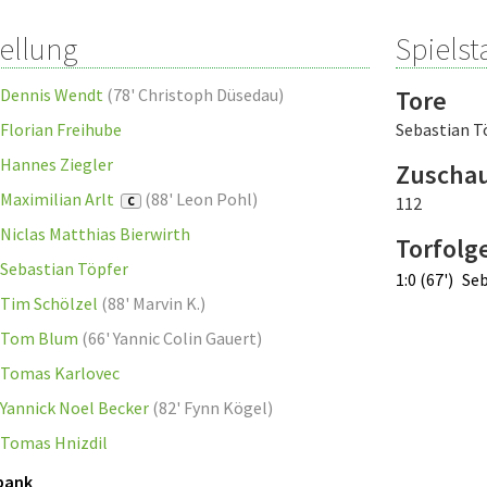
tellung
Spielsta
Dennis Wendt
(
78' Christoph Düsedau
)
Tore
Florian Freihube
Sebastian T
Hannes Ziegler
Zuscha
Maximilian Arlt
(
88' Leon Pohl
)
112
C
Niclas Matthias Bierwirth
Torfolg
Sebastian Töpfer
1:0 (67')
Seb
Tim Schölzel
(
88' Marvin K.
)
Tom Blum
(
66' Yannic Colin Gauert
)
Tomas Karlovec
Yannick Noel Becker
(
82' Fynn Kögel
)
Tomas Hnizdil
bank