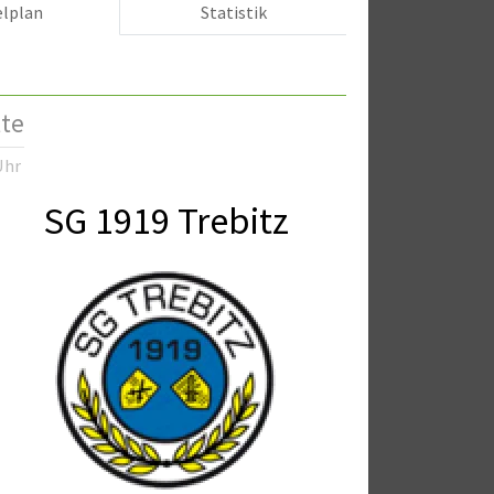
elplan
Statistik
tte
Uhr
SG 1919 Trebitz