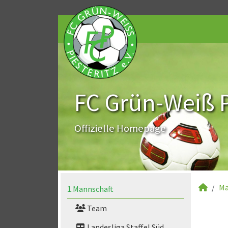
FC Grün-Weiß Pi
Offizielle Homepage
Mä
1.Mannschaft
Team
Landesliga Staffel Süd