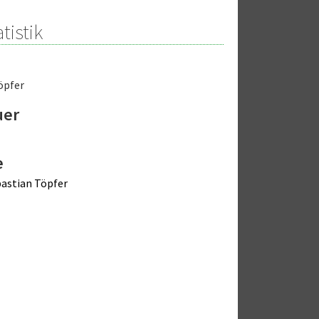
tistik
öpfer
uer
e
astian Töpfer