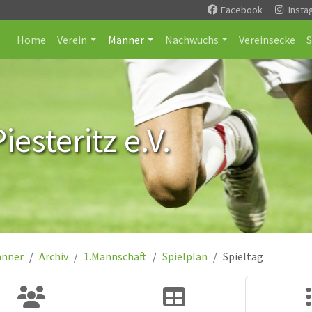
Facebook
Insta
Home
Verein
Männer
Nachwuchs
Vereinsecke
esteritz e.V.
nner
Archiv
1.Mannschaft
Spielplan
Spieltag