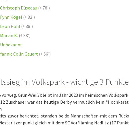
Christoph Düsedau
(
78')
Fynn Kögel
(
82')
Leon Pohl
(
88')
Marvin K.
(
88')
Unbekannt
Yannic Colin Gauert
(
66')
tssieg im Volkspark - wichtige 3 Punkte
 vorweg. Grün-Weiß bleibt im Jahr 2023 im heimischen Volkspark
 112 Zuschauer war das heutige Derby vermutlich kein "Hochkarä
n.
its zuvor berichtet, standen beide Mannschaften mit dem Rücken
Piesteritzer punktgleich mit dem SC Vorfläming Nedlitz (17 Punkt