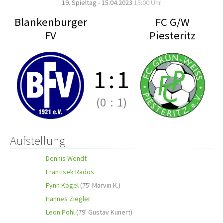
19. Spieltag - 15.04.2023
15:00 Uhr
Blankenburger
FC G/W
FV
Piesteritz
1
:
1
(0
:
1)
Aufstellung
Dennis Wendt
Frantisek Rados
Fynn Kögel
(
75' Marvin K.
)
Hannes Ziegler
Leon Pohl
(
79' Gustav Kunert
)