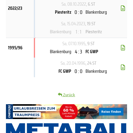
Sa, 08.10.2022
, 6.ST
2022/23
0 : 0
Piesteritz
Blankenburg
Sa, 15.04.2023
, 19.ST
1 : 1
Blankenburg
Piesteritz
Sa, 07.10.1995
, 9.ST
1995/96
4 : 3
Blankenburg
FC GWP
Sa, 20.04.1996
, 24.ST
0 : 0
FC GWP
Blankenburg
Zurück