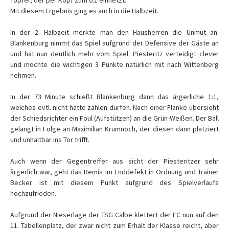
Töpfer, der per Kopf zum 0:1 einnetzt.
Mit diesem Ergebnis ging es auch in die Halbzeit.
In der 2. Halbzeit merkte man den Hausherren die Unmut an.
Blankenburg nimmt das Spiel aufgrund der Defensive der Gäste an
und hat nun deutlich mehr vom Spiel. Piesteritz verteidigt clever
und möchte die wichtigen 3 Punkte natürlich mit nach Wittenberg
nehmen.
In der 73 Minute schießt Blankenburg dann das ärgerliche 1:1,
welches evtl. nicht hätte zählen dürfen. Nach einer Flanke übersieht
der Schiedsrichter ein Foul (Aufstützen) an die Grün-Weißen. Der Ball
gelangt in Folge an Maximilian Krumnoch, der diesen dann platziert
und unhaltbar ins Tor trifft.
Auch wenn der Gegentreffer aus sicht der Piesteritzer sehr
ärgerlich war, geht das Remis im Enddefekt in Ordnung und Trainer
Becker ist mit diesem Punkt aufgrund des Spielverlaufs
hochzufrieden.
Aufgrund der Nieserlage der TSG Calbe klettert der FC nun auf den
11. Tabellenplatz, der zwar nicht zum Erhalt der Klasse reicht, aber