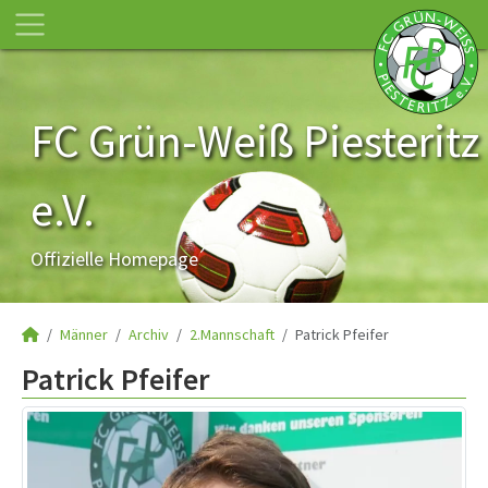
FC Grün-Weiß Piesteritz
e.V.
Offizielle Homepage
Männer
Archiv
2.Mannschaft
Patrick Pfeifer
Patrick Pfeifer