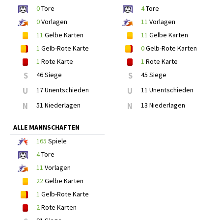
0
Tore
4
Tore
0
Vorlagen
11
Vorlagen
11
Gelbe Karten
11
Gelbe Karten
1
Gelb-Rote Karte
0
Gelb-Rote Karten
1
Rote Karte
1
Rote Karte
S
46 Siege
S
45 Siege
U
17 Unentschieden
U
11 Unentschieden
N
51 Niederlagen
N
13 Niederlagen
ALLE MANNSCHAFTEN
165
Spiele
4
Tore
11
Vorlagen
22
Gelbe Karten
1
Gelb-Rote Karte
2
Rote Karten