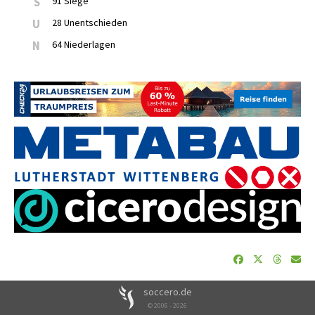
S
91 Siege
U
28 Unentschieden
N
64 Niederlagen
soccero.de
© 2006 - 2026