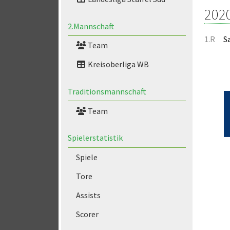
202
2.Mannschaft
1.R
S
Team
Kreisoberliga WB
Traditionsmannschaft
Team
Spielerstatistik
Spiele
Tore
Assists
Scorer