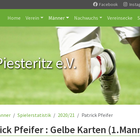
Facebook
Insta
Home
Verein
Männer
Nachwuchs
Vereinsecke
esteritz e.V.
nner
Spielerstatistik
2020/21
Patrick Pfeifer
ick Pfeifer : Gelbe Karten (1.Man