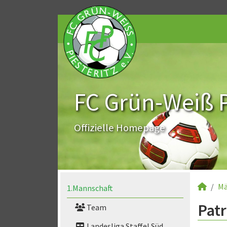
FC Grün-Weiß Pi
Offizielle Homepage
Mä
1.Mannschaft
Patr
Team
Landesliga Staffel Süd