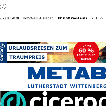
0/21
a, 22.08.2020
Rot-Weiß Alsleben
:
FC G/W Piesteritz
2 : 1
n.V.