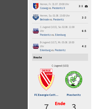
Herren, Fr. 31.07. 19:00 Uhr
2:1
Coswig
vs.
Piesteritz II
Herren, Sa. 01.08. 15:00 Uhr
2:2
Beilrode
vs.
Piesteritz
C-Jugend (U15), So. 02.08. 11:00
Uhr
6:5
Piesteritz
vs.
Eilenburg
B-Jugend (U17), Mi. 05.08. 18:00
Uhr
4:2
Eilenburg
vs.
Piesteritz
Heute
C-Jugend (U15)
FC Energie Cott...
Piesteritz
Ende
7
3