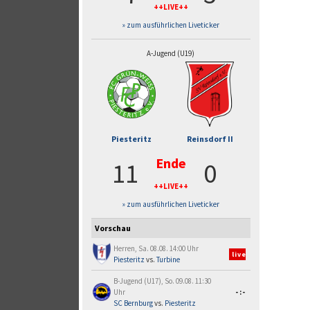
++LIVE++
» zum ausführlichen Liveticker
A-Jugend (U19)
Piesteritz
Reinsdorf II
Ende
11
0
++LIVE++
» zum ausführlichen Liveticker
Vorschau
Herren, Sa. 08.08. 14:00 Uhr
live
Piesteritz
vs.
Turbine
B-Jugend (U17), So. 09.08. 11:30
Uhr
-:-
SC Bernburg
vs.
Piesteritz