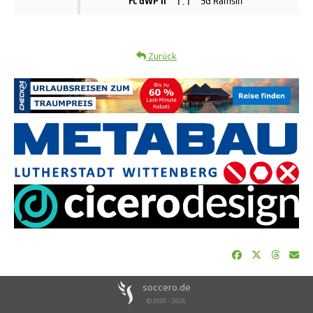
1 : 1
FC GWP II
SG Ramsin
Zurück
soccero.de
© 2006 - 2026