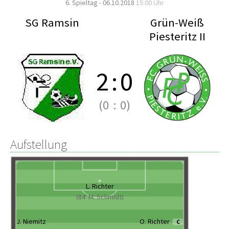
6. Spieltag - 06.10.2018
15:00 Uhr
SG Ramsin
Grün-Weiß
Piesteritz II
2
:
0
(0
:
0)
Aufstellung
L. Richter
(84' M. Schmidt)
J. Niemitz
O. Richter
C