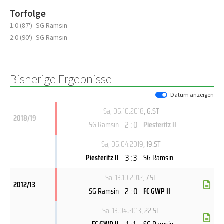
Torfolge
1:0 (87')
SG Ramsin
2:0 (90')
SG Ramsin
Bisherige Ergebnisse
Datum anzeigen
Sa, 06.10.2018
, 6.ST
2018/19
2 : 0
SG Ramsin
Piesteritz II
Sa, 06.04.2019
, 19.ST
3 : 3
Piesteritz II
SG Ramsin
Sa, 13.10.2012
, 7.ST
2012/13
2 : 0
SG Ramsin
FC GWP II
Sa, 13.04.2013
, 22.ST