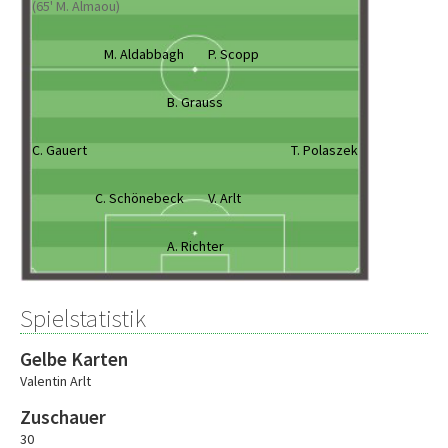
(65' M. Almaou)
M. Aldabbagh
P. Scopp
B. Grauss
C. Gauert
T. Polaszek
C. Schönebeck
V. Arlt
A. Richter
Spielstatistik
Gelbe Karten
Valentin Arlt
Zuschauer
30