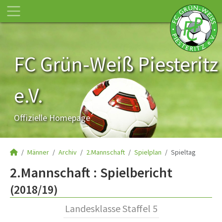
FC Grün-Weiß Piesteritz
e.V.
Offizielle Homepage
Männer
Archiv
2.Mannschaft
Spielplan
Spieltag
2.Mannschaft :
Spielbericht
(2018/19)
Landesklasse Staffel 5