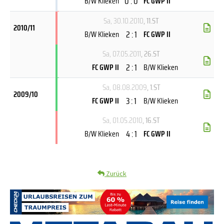
0 : 0
B/W Klieken
FC GWP II
Sa, 30.10.2010
, 11.ST
2010/11
2 : 1
B/W Klieken
FC GWP II
Sa, 07.05.2011
, 26.ST
2 : 1
FC GWP II
B/W Klieken
Sa, 08.08.2009
, 1.ST
2009/10
3 : 1
FC GWP II
B/W Klieken
Sa, 01.05.2010
, 16.ST
4 : 1
B/W Klieken
FC GWP II
Zurück