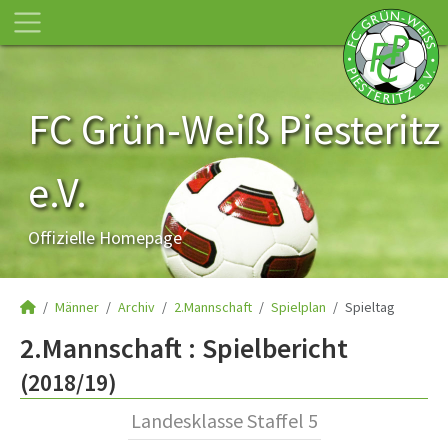
FC Grün-Weiß Piesteritz
e.V.
Offizielle Homepage
Männer
Archiv
2.Mannschaft
Spielplan
Spieltag
2.Mannschaft :
Spielbericht
(2018/19)
Landesklasse Staffel 5