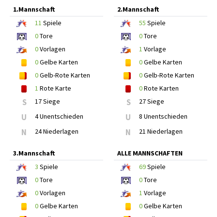
1.Mannschaft
2.Mannschaft
11
Spiele
55
Spiele
0
Tore
0
Tore
0
Vorlagen
1
Vorlage
0
Gelbe Karten
0
Gelbe Karten
0
Gelb-Rote Karten
0
Gelb-Rote Karten
1
Rote Karte
0
Rote Karten
S
17 Siege
S
27 Siege
U
4 Unentschieden
U
8 Unentschieden
N
24 Niederlagen
N
21 Niederlagen
3.Mannschaft
ALLE MANNSCHAFTEN
3
Spiele
69
Spiele
0
Tore
0
Tore
0
Vorlagen
1
Vorlage
0
Gelbe Karten
0
Gelbe Karten