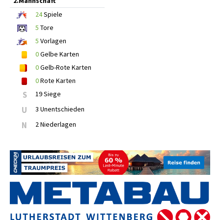
2.Mannschaft
24
Spiele
5
Tore
5
Vorlagen
0
Gelbe Karten
0
Gelb-Rote Karten
0
Rote Karten
S
19 Siege
U
3 Unentschieden
N
2 Niederlagen