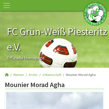
FC Grün-Weiß Piesteritz
e.V.
Offizielle Homepage
Männer
Archiv
2.Mannschaft
Mounier Morad Agha
Mounier Morad Agha