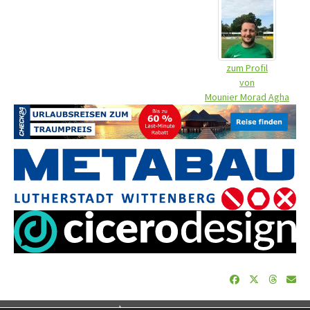
zum Profil
von
Mounier Morad Agha