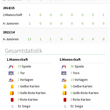
2014/15
2.Mannschaft
8
0
0
0
0
0
5
1
A-Junioren
2
0
0
0
0
0
0
0
2013/14
A-Junioren
15
2
1
0
0
0
0
0
Gesamtstatistik
1.Mannschaft
2.Mannschaft
59
Spiele
98
Spiele
1
Tor
7
Tore
2
Vorlagen
10
Vorlagen
2
Gelbe Karten
9
Gelbe Karten
0
Gelb-Rote Karten
0
Gelb-Rote Karten
0
Rote Karten
0
Rote Karten
S
31 Siege
S
51 Siege