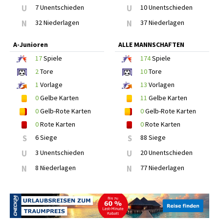
U
7 Unentschieden
U
10 Unentschieden
N
32 Niederlagen
N
37 Niederlagen
A-Junioren
ALLE MANNSCHAFTEN
17
Spiele
174
Spiele
2
Tore
10
Tore
1
Vorlage
13
Vorlagen
0
Gelbe Karten
11
Gelbe Karten
0
Gelb-Rote Karten
0
Gelb-Rote Karten
0
Rote Karten
0
Rote Karten
S
6 Siege
S
88 Siege
U
3 Unentschieden
U
20 Unentschieden
N
8 Niederlagen
N
77 Niederlagen