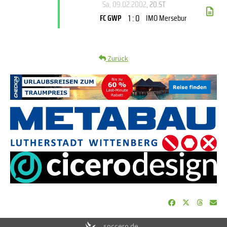
Sa, 09.02.2002
, 20.ST
1 : 0
FC GWP
IMO Mersebur
Zurück
soccero.de