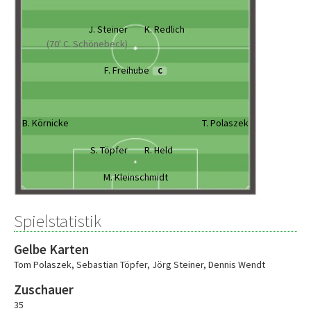
J. Steiner
K. Redlich
(70' C. Schönebeck)
F. Freihube
C
B. Körnicke
T. Polaszek
S. Töpfer
R. Held
M. Kleinschmidt
Spielstatistik
Gelbe Karten
Tom Polaszek
,
Sebastian Töpfer
,
Jörg Steiner
,
Dennis Wendt
Zuschauer
35