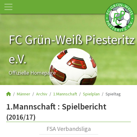
FC Grün-Weiß Piesteritz
e.V.
Offizielle Homepage
Männer
Archiv
1.Mannschaft
Spielplan
Spieltag
1.Mannschaft :
Spielbericht
(2016/17)
FSA Verbandsliga