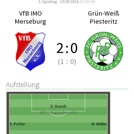
3. Spieltag - 10.09.2016
15:00 Uhr
VfB IMO
Grün-Weiß
Merseburg
Piesteritz
2
:
0
(1
:
0)
Aufstellung
D. Wendt
(62' J. Karaschewski)
S. Prüfer
M. Müller